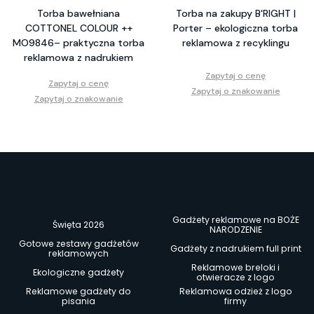
Torba bawełniana
Torba na zakupy B'RIGHT |
COTTONEL COLOUR ++
Porter – ekologiczna torba
MO9846– praktyczna torba
reklamowa z recyklingu
reklamowa z nadrukiem
Zapytaj o cenę
Zapytaj o cenę
Zapytaj o znakowanie
Zapytaj o znakowanie
Gadżety reklamowe na BOŻE
Święta 2026
NARODZENIE
Gotowe zestawy gadżetów
Gadżety z nadrukiem full print
reklamowych
Reklamowe breloki i
Ekologiczne gadżety
otwieracze z logo
Reklamowe gadżety do
Reklamowa odzież z logo
pisania
firmy