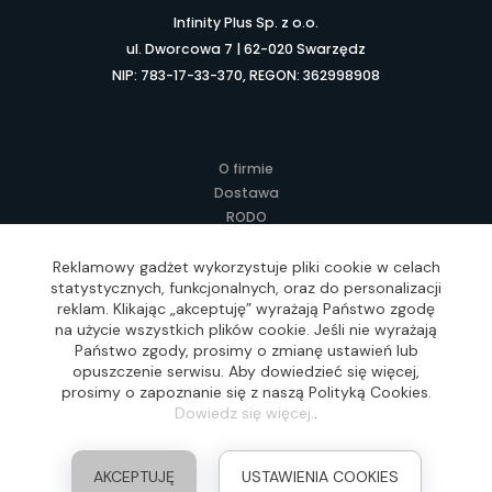
Infinity Plus Sp. z o.o.
ul. Dworcowa 7 | 62-020 Swarzędz
NIP: 783-17-33-370, REGON: 362998908
O firmie
Dostawa
RODO
Kontakt
Regulamin
Reklamowy gadżet wykorzystuje pliki cookie w celach
statystycznych, funkcjonalnych, oraz do personalizacji
Lokalne Gadżety Reklamowe
reklam. Klikając „akceptuję” wyrażają Państwo zgodę
Jak zamawiać?
na użycie wszystkich plików cookie. Jeśli nie wyrażają
Słownik pojęć
Państwo zgody, prosimy o zmianę ustawień lub
FAQ
opuszczenie serwisu. Aby dowiedzieć się więcej,
prosimy o zapoznanie się z naszą Polityką Cookies.
Dowiedz się więcej.
.
Realizacja: Idea4Me.pl, Wszelkie prawa zastrzeżone
AKCEPTUJĘ
USTAWIENIA COOKIES