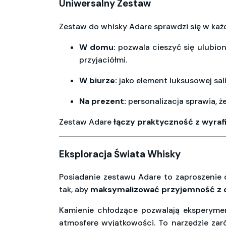
Uniwersalny Zestaw
Zestaw do whisky Adare sprawdzi się w każd
W domu:
pozwala cieszyć się ulubio
przyjaciółmi.
W biurze:
jako element luksusowej sal
Na prezent:
personalizacja sprawia, ż
Zestaw Adare
łączy praktyczność z wyra
Eksploracja Świata Whisky
Posiadanie zestawu Adare to zaproszenie
tak, aby
maksymalizować przyjemność z d
Kamienie chłodzące pozwalają eksperymen
atmosferę wyjątkowości. To narzędzie za