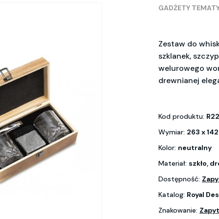
GADŻETY TEMAT
Zestaw do whisk
szklanek, szczy
welurowego wore
drewnianej eleg
Kod produktu:
R22
Wymiar:
263 x 14
Kolor:
neutralny
Materiał:
szkło, d
Dostępność:
Zapy
Katalog:
Royal Des
Znakowanie:
Zapyt