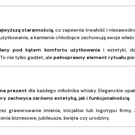
ajwyższą starannością
, co zapewnia trwałość i niezawodno
 użytkowanie, a kamienie chłodzące zachowują swoje właści
lany pod kątem komfortu użytkowania
i estetyki, d
. To nie tylko gadżet, ale
pełnoprawny element rytuału pic
na prezent
dla każdego miłośnika whisky. Eleganckie opa
ry zachwyca zarówno estetyką, jak i funkcjonalnością
.
przez grawerowanie imienia, inicjałów lub logotypu firm
enia biznesowe, jubileusze, święta czy urodziny.