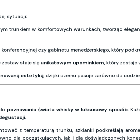
ej sytuacji:
nym trunkiem w komfortowych warunkach, tworząc eleganc
i konferencyjnej czy gabinetu menedżerskiego, który podkre
e zestaw staje się
unikatowym upominkiem
, który zostaje
finowaną estetyką
, dzięki czemu pasuje zarówno do codzien
 do
poznawania świata whisky w luksusowy sposób
. Ka
egustacji
.
tować z temperaturą trunku, szklanki podkreślają aroma
równo dla początkujących, jak i dla doświadczonych kone