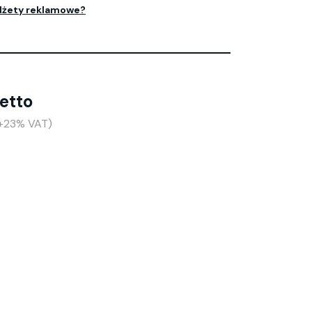
dżety reklamowe?
netto
 (+23% VAT)