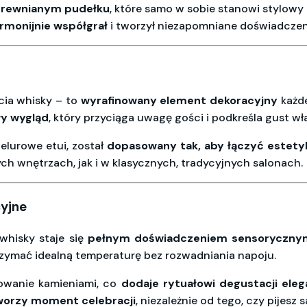
drewnianym pudełku
, które samo w sobie stanowi stylowy
rmonijnie współgrał
i tworzył niezapomniane doświadczen
cia whisky – to
wyrafinowany element dekoracyjny
każde
y wygląd
, który przyciąga uwagę gości i podkreśla gust wła
elurowe etui, został
dopasowany tak, aby łączyć estetyk
 wnętrzach, jak i w klasycznych, tradycyjnych salonach.
yjne
whisky staje się
pełnym doświadczeniem sensoryczny
rzymać idealną temperaturę bez rozwadniania napoju.
owanie kamieniami, co
dodaje rytuałowi degustacji elega
worzy moment celebracji
, niezależnie od tego, czy pijesz 