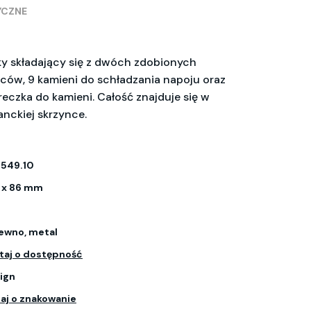
YCZNE
y składający się z dwóch zdobionych
pców, 9 kamieni do schładzania napoju oraz
czka do kamieni. Całość znajduje się w
anckiej skrzynce.
549.10
2 x 86 mm
rewno, metal
taj o dostępność
ign
aj o znakowanie