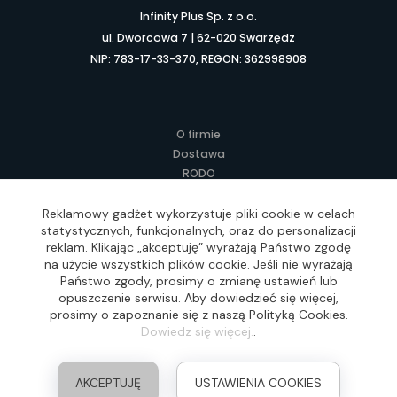
Infinity Plus Sp. z o.o.
ul. Dworcowa 7 | 62-020 Swarzędz
NIP: 783-17-33-370, REGON: 362998908
O firmie
Dostawa
RODO
Kontakt
Regulamin
Reklamowy gadżet wykorzystuje pliki cookie w celach
statystycznych, funkcjonalnych, oraz do personalizacji
Lokalne Gadżety Reklamowe
reklam. Klikając „akceptuję” wyrażają Państwo zgodę
Jak zamawiać?
na użycie wszystkich plików cookie. Jeśli nie wyrażają
Słownik pojęć
Państwo zgody, prosimy o zmianę ustawień lub
FAQ
opuszczenie serwisu. Aby dowiedzieć się więcej,
prosimy o zapoznanie się z naszą Polityką Cookies.
Dowiedz się więcej.
.
Realizacja: Idea4Me.pl, Wszelkie prawa zastrzeżone
AKCEPTUJĘ
USTAWIENIA COOKIES