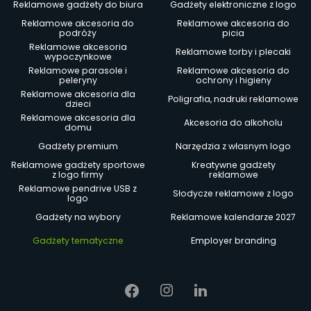
Reklamowe gadżety do biura
Gadżety elektroniczne z logo
Reklamowe akcesoria do
Reklamowe akcesoria do
podróży
picia
Reklamowe akcesoria
Reklamowe torby i plecaki
wypoczynkowe
Reklamowe parasole i
Reklamowe akcesoria do
peleryny
ochrony i higieny
Reklamowe akcesoria dla
Poligrafia, nadruki reklamowe
dzieci
Reklamowe akcesoria dla
Akcesoria do alkoholu
domu
Gadżety premium
Narzędzia z własnym logo
Reklamowe gadżety sportowe
Kreatywne gadżety
z logo firmy
reklamowe
Reklamowe pendrive USB z
Słodycze reklamowe z logo
logo
Gadżety na wybory
Reklamowe kalendarze 2027
Gadżety tematyczne
Employer branding