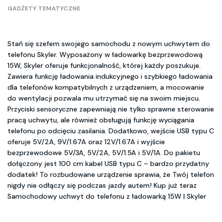
GADŻETY TEMATYCZNE
Stań się szefem swojego samochodu z nowym uchwytem do
telefonu Skyler. Wyposażony w ładowarkę bezprzewodową
15W, Skyler oferuje funkcjonalność, której każdy poszukuje.
Zawiera funkcję ładowania indukcyjnego i szybkiego ładowania
dla telefonów kompatybilnych z urządzeniem, a mocowanie
do wentylacji pozwala mu utrzymać się na swoim miejscu.
Przyciski sensoryczne zapewniają nie tylko sprawne sterowanie
pracą uchwytu, ale również obsługują funkcję wyciągania
telefonu po odcięciu zasilania. Dodatkowo, wejście USB typu C
oferuje 5V/2A, 9V/1.67A oraz 12V/1.67A i wyjście
bezprzewodowe 5V/3A, 5V/2A, 5V/1.5A i 5V/1A. Do pakietu
dołączony jest 100 cm kabel USB typu C – bardzo przydatny
dodatek! To rozbudowane urządzenie sprawia, że Twój telefon
nigdy nie odłączy się podczas jazdy autem! Kup już teraz
Samochodowy uchwyt do telefonu z ładowarką 15W | Skyler