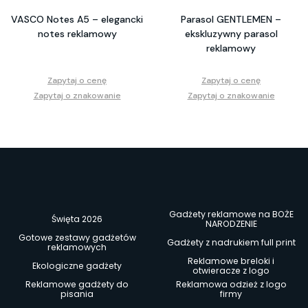
VASCO Notes A5 – elegancki
Parasol GENTLEMEN –
notes reklamowy
ekskluzywny parasol
reklamowy
Zapytaj o cenę
Zapytaj o cenę
Zapytaj o znakowanie
Zapytaj o znakowanie
Gadżety reklamowe na BOŻE
Święta 2026
NARODZENIE
Gotowe zestawy gadżetów
Gadżety z nadrukiem full print
reklamowych
Reklamowe breloki i
Ekologiczne gadżety
otwieracze z logo
Reklamowe gadżety do
Reklamowa odzież z logo
pisania
firmy