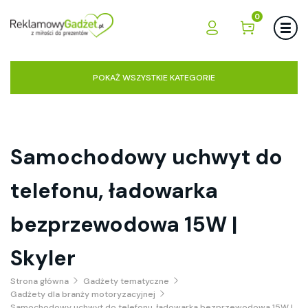
0
POKAŻ WSZYSTKIE KATEGORIE
Samochodowy uchwyt do
telefonu, ładowarka
bezprzewodowa 15W |
Skyler
Strona główna
Gadżety tematyczne
Gadżety dla branży motoryzacyjnej
Samochodowy uchwyt do telefonu, ładowarka bezprzewodowa 15W |