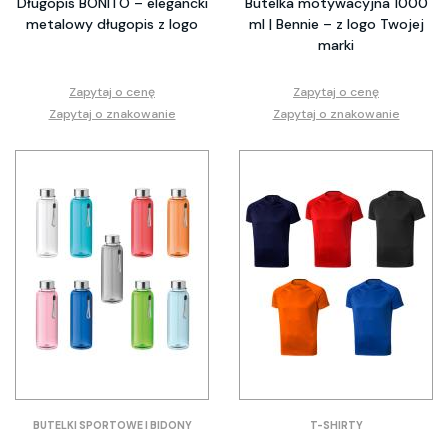
Długopis BONITO – elegancki
Butelka motywacyjna 1000
metalowy długopis z logo
ml | Bennie – z logo Twojej
marki
Zapytaj o cenę
Zapytaj o cenę
Zapytaj o znakowanie
Zapytaj o znakowanie
BUTELKI SPORTOWE I BIDONY
T-SHIRTY