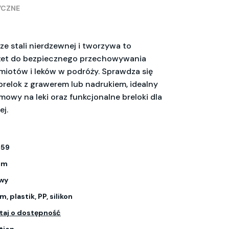
YCZNE
ze stali nierdzewnej i tworzywa to
żet do bezpiecznego przechowywania
iotów i leków w podróży. Sprawdza się
brelok z grawerem lub nadrukiem, idealny
amowy na leki oraz funkcjonalne breloki dla
j.
359
 cm
owy
, plastik, PP, silikon
taj o dostępność