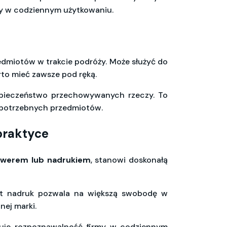
ny w codziennym użytkowaniu.
edmiotów w trakcie podróży. Może służyć do
rto mieć zawsze pod ręką.
ezpieczeństwo przechowywanych rzeczy. To
o potrzebnych przedmiotów.
praktyce
awerem lub nadrukiem
, stanowi doskonałą
ast nadruk pozwala na większą swobodę w
nej marki.
uduje rozpoznawalność firmy w codziennym