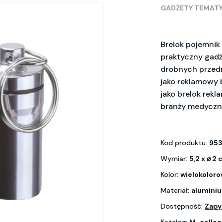
GADŻETY TEMAT
Brelok pojemnik 
praktyczny gad
drobnych przedm
jako reklamowy 
jako brelok rekl
branży medyczne
Kod produktu:
95
Wymiar:
5,2 x ⌀ 2
Kolor:
wielokolor
Materiał:
aluminium
Dostępność:
Zapy