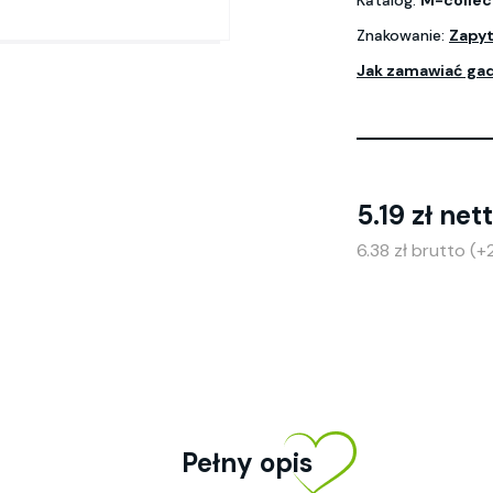
Katalog:
M-collec
Znakowanie:
Zapyt
Jak zamawiać ga
5.19 zł net
6.38 zł brutto (
Pełny opis