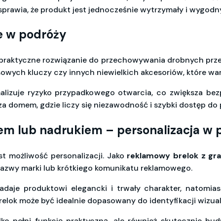
sprawia, że produkt jest jednocześnie wytrzymały i wygod
e w podróży
o praktyczne rozwiązanie do przechowywania drobnych prz
pasowych kluczy czy innych niewielkich akcesoriów, które wa
imalizuje ryzyko przypadkowego otwarcia, co zwiększa b
a domem, gdzie liczy się niezawodność i szybki dostęp d
m lub nadrukiem – personalizacja w 
t możliwość personalizacji. Jako
reklamowy brelok z gr
nazwy marki lub krótkiego komunikatu reklamowego.
adaje produktowi elegancki i trwały charakter, natomi
 brelok może być idealnie dopasowany do identyfikacji wizual
lko pełni funkcję praktyczną, ale również skutecznie b