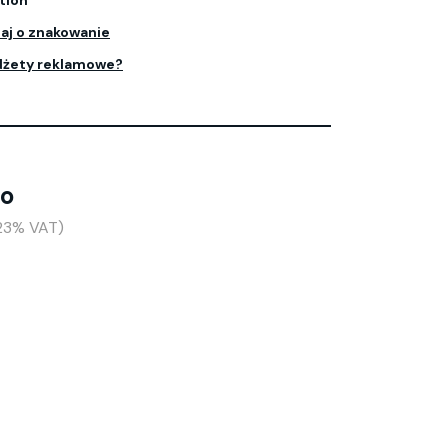
tion
aj o znakowanie
dżety reklamowe?
to
+23% VAT)