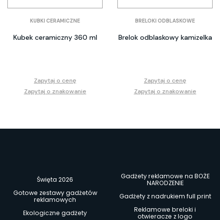
KUBKI CERAMICZNE
BRELOKI ODBLASKOWE
Kubek ceramiczny 360 ml
Brelok odblaskowy kamizelka
Zapytaj o cenę
Zapytaj o cenę
Zapytaj o znakowanie
Zapytaj o znakowanie
Gadżety reklamowe na BOŻE
Święta 2026
NARODZENIE
Gotowe zestawy gadżetów
Gadżety z nadrukiem full print
reklamowych
Reklamowe breloki i
Ekologiczne gadżety
otwieracze z logo