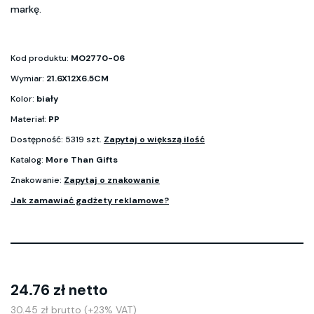
markę.
Kod produktu:
MO2770-06
Wymiar:
21.6X12X6.5CM
Kolor:
biały
Materiał:
PP
Dostępność: 5319 szt.
Zapytaj o większą ilość
Katalog:
More Than Gifts
Znakowanie:
Zapytaj o znakowanie
Jak zamawiać gadżety reklamowe?
24.76 zł netto
30.45 zł brutto (+23% VAT)