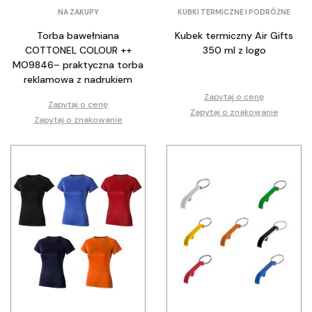
NA ZAKUPY
KUBKI TERMICZNE I PODRÓŻNE
Torba bawełniana
Kubek termiczny Air Gifts
COTTONEL COLOUR ++
350 ml z logo
MO9846– praktyczna torba
reklamowa z nadrukiem
Zapytaj o cenę
Zapytaj o cenę
Zapytaj o znakowanie
Zapytaj o znakowanie