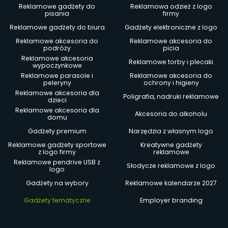
Reklamowe gadżety do
Reklamowa odzież z logo
pisania
firmy
Reklamowe gadżety do biura
Gadżety elektroniczne z logo
Reklamowe akcesoria do
Reklamowe akcesoria do
podróży
picia
Reklamowe akcesoria
Reklamowe torby i plecaki
wypoczynkowe
Reklamowe parasole i
Reklamowe akcesoria do
peleryny
ochrony i higieny
Reklamowe akcesoria dla
Poligrafia, nadruki reklamowe
dzieci
Reklamowe akcesoria dla
Akcesoria do alkoholu
domu
Gadżety premium
Narzędzia z własnym logo
Reklamowe gadżety sportowe
Kreatywne gadżety
z logo firmy
reklamowe
Reklamowe pendrive USB z
Słodycze reklamowe z logo
logo
Gadżety na wybory
Reklamowe kalendarze 2027
Gadżety tematyczne
Employer branding