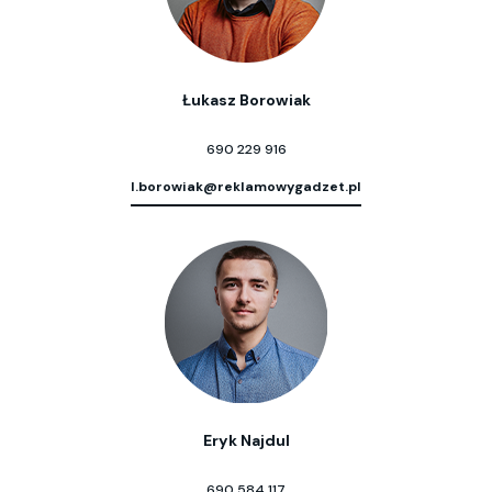
Łukasz Borowiak
690 229 916
l.borowiak@reklamowygadzet.pl
Eryk Najdul
690 584 117