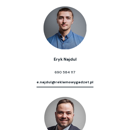
Eryk Najdul
690 584 117
e.najdul@reklamowygadzet.pl