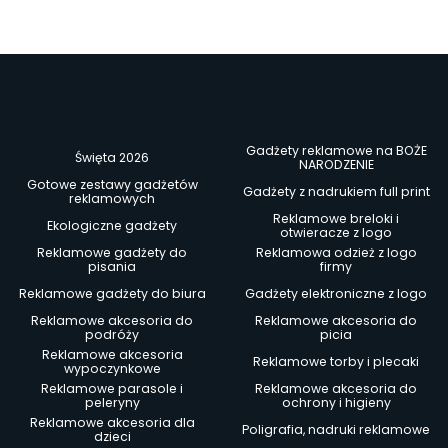
Gadżety reklamowe na BOŻE
Święta 2026
NARODZENIE
Gotowe zestawy gadżetów
Gadżety z nadrukiem full print
reklamowych
Reklamowe breloki i
Ekologiczne gadżety
otwieracze z logo
Reklamowe gadżety do
Reklamowa odzież z logo
pisania
firmy
Reklamowe gadżety do biura
Gadżety elektroniczne z logo
Reklamowe akcesoria do
Reklamowe akcesoria do
podróży
picia
Reklamowe akcesoria
Reklamowe torby i plecaki
wypoczynkowe
Reklamowe parasole i
Reklamowe akcesoria do
peleryny
ochrony i higieny
Reklamowe akcesoria dla
Poligrafia, nadruki reklamowe
dzieci