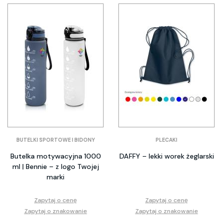
BUTELKI SPORTOWE I BIDONY
PLECAKI
Butelka motywacyjna 1000
DAFFY – lekki worek żeglarski
ml | Bennie – z logo Twojej
marki
Zapytaj o cenę
Zapytaj o cenę
Zapytaj o znakowanie
Zapytaj o znakowanie