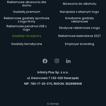
Reklamowe akcesoria dla
Akcesoria do alkoholu
domu
Gadżety premium
Narzędzia z własnym logo
Reklamowe gadżety sportowe
Kreatywne gadżety
z logo firmy
reklamowe
Reklamowe pendrive USB z
Słodycze reklamowe z logo
logo
Gadżety na wybory
Reklamowe kalendarze 2027
Gadżety tematyczne
Employer branding
Infinity Plus Sp. z o.o.
ul. Dworcowa 7 | 62-020 Swarzędz
NIP: 783-17-33-370, REGON: 362998908
O firmie