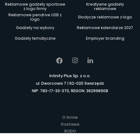
Reklamowe gadżety sportowe
Kreatywne gadżety
z logo firmy
reklamowe
Reklamowe pendrive USB z
Słodycze reklamowe z logo
logo
Gadżety na wybory
Reklamowe kalendarze 2027
Gadżety tematyczne
Employer branding
Infinity Plus Sp. z o.o.
ul. Dworcowa 7 | 62-020 Swarzędz
NIP: 783-17-33-370, REGON: 362998908
O firmie
Dostawa
RODO
Kontakt