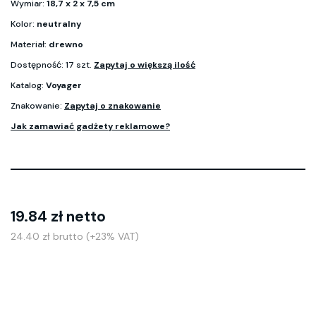
Wymiar:
18,7 x 2 x 7,5 cm
Kolor:
neutralny
Materiał:
drewno
Dostępność: 17 szt.
Zapytaj o większą ilość
Katalog:
Voyager
Znakowanie:
Zapytaj o znakowanie
Jak zamawiać gadżety reklamowe?
19.84 zł netto
24.40 zł brutto (+23% VAT)