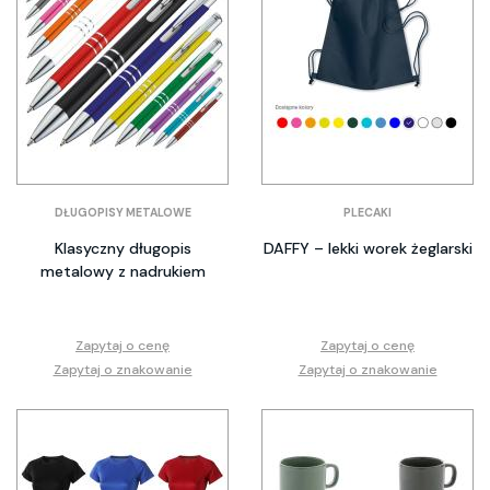
DŁUGOPISY METALOWE
PLECAKI
Klasyczny długopis
DAFFY – lekki worek żeglarski
metalowy z nadrukiem
Zapytaj o cenę
Zapytaj o cenę
Zapytaj o znakowanie
Zapytaj o znakowanie