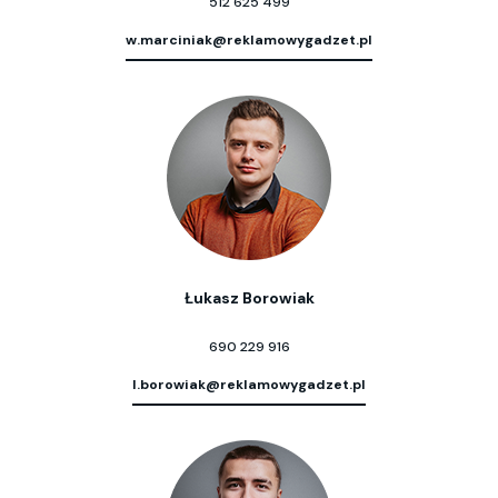
512 625 499
w.marciniak@reklamowygadzet.pl
Łukasz Borowiak
690 229 916
l.borowiak@reklamowygadzet.pl