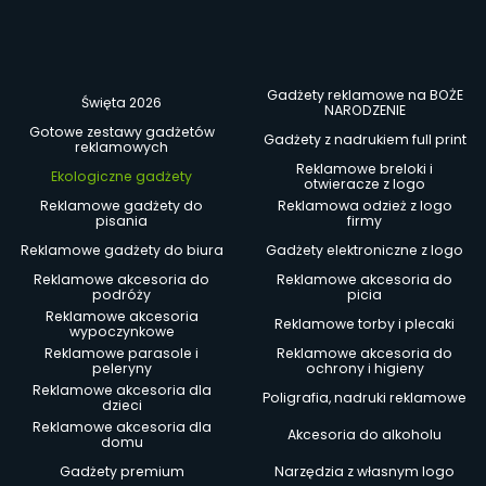
Gadżety reklamowe na BOŻE
Święta 2026
NARODZENIE
Gotowe zestawy gadżetów
Gadżety z nadrukiem full print
reklamowych
Reklamowe breloki i
Ekologiczne gadżety
otwieracze z logo
Reklamowe gadżety do
Reklamowa odzież z logo
pisania
firmy
Reklamowe gadżety do biura
Gadżety elektroniczne z logo
Reklamowe akcesoria do
Reklamowe akcesoria do
podróży
picia
Reklamowe akcesoria
Reklamowe torby i plecaki
wypoczynkowe
Reklamowe parasole i
Reklamowe akcesoria do
peleryny
ochrony i higieny
Reklamowe akcesoria dla
Poligrafia, nadruki reklamowe
dzieci
Reklamowe akcesoria dla
Akcesoria do alkoholu
domu
Gadżety premium
Narzędzia z własnym logo