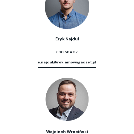
Eryk Najdul
690 584 117
e.najdul@reklamowygadzet.pl
Wojciech Wrociński