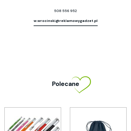
508 556 952
w.wrocinski@reklamowygadzet.pl
Polecane