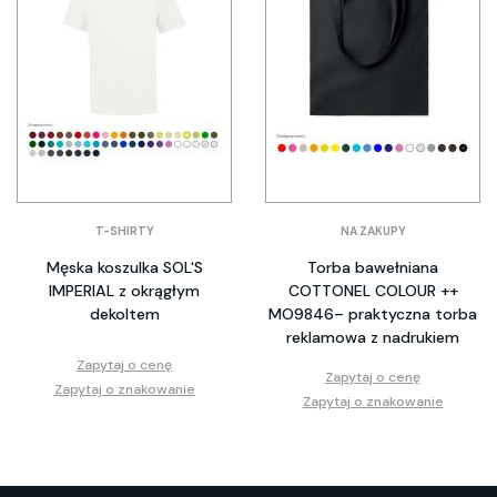
T-SHIRTY
NA ZAKUPY
Męska koszulka SOL'S
Torba bawełniana
IMPERIAL z okrągłym
COTTONEL COLOUR ++
dekoltem
MO9846– praktyczna torba
reklamowa z nadrukiem
Zapytaj o cenę
Zapytaj o cenę
Zapytaj o znakowanie
Zapytaj o znakowanie