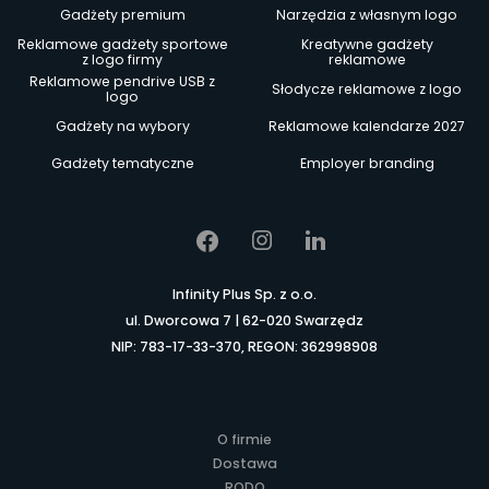
Gadżety premium
Narzędzia z własnym logo
Reklamowe gadżety sportowe
Kreatywne gadżety
z logo firmy
reklamowe
Reklamowe pendrive USB z
Słodycze reklamowe z logo
logo
Gadżety na wybory
Reklamowe kalendarze 2027
Gadżety tematyczne
Employer branding
Infinity Plus Sp. z o.o.
ul. Dworcowa 7 | 62-020 Swarzędz
NIP: 783-17-33-370, REGON: 362998908
O firmie
Dostawa
RODO