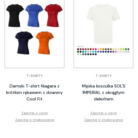
T-SHIRTY
T-SHIRTY
Damski T-shirt Niagara z
Męska koszulka SOL'S
krótkim rękawem z dzianiny
IMPERIAL z okrągłym
Cool Fit
dekoltem
Zapytaj o cenę
Zapytaj o cenę
Zapytaj o znakowanie
Zapytaj o znakowanie