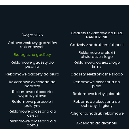
Gadżety reklamowe na BOŻE
Święta 2026
NARODZENIE
Gotowe zestawy gadżetów
Gadżety z nadrukiem full print
reklamowych
Reklamowe breloki i
Ekologiczne gadżety
otwieracze z logo
Reklamowe gadżety do
Reklamowa odzież z logo
pisania
firmy
Reklamowe gadżety do biura
Gadżety elektroniczne z logo
Reklamowe akcesoria do
Reklamowe akcesoria do
podróży
picia
Reklamowe akcesoria
Reklamowe torby i plecaki
wypoczynkowe
Reklamowe parasole i
Reklamowe akcesoria do
peleryny
ochrony i higieny
Reklamowe akcesoria dla
Poligrafia, nadruki reklamowe
dzieci
Reklamowe akcesoria dla
Akcesoria do alkoholu
domu