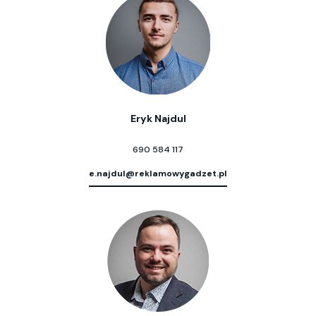
Eryk Najdul
690 584 117
e.najdul@reklamowygadzet.pl