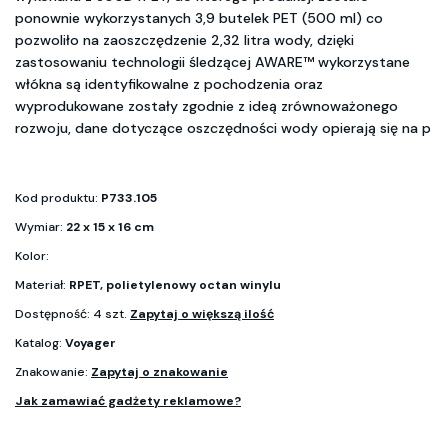
ponownie wykorzystanych 3,9 butelek PET (500 ml) co
pozwoliło na zaoszczędzenie 2,32 litra wody, dzięki
zastosowaniu technologii śledzącej AWARE™ wykorzystane
włókna są identyfikowalne z pochodzenia oraz
wyprodukowane zostały zgodnie z ideą zrównoważonego
rozwoju, dane dotyczące oszczędności wody opierają się na p
Kod produktu:
P733.105
Wymiar:
22 x 15 x 16 cm
Kolor:
Materiał:
RPET, polietylenowy octan winylu
Dostępność: 4 szt.
Zapytaj o większą ilość
Katalog:
Voyager
Znakowanie:
Zapytaj o znakowanie
Jak zamawiać gadżety reklamowe?