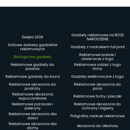
Gadżety reklamowe na BOŻE
Święta 2026
NARODZENIE
Gotowe zestawy gadżetów
Gadżety z nadrukiem full print
reklamowych
Reklamowe breloki i
Ekologiczne gadżety
otwieracze z logo
Reklamowe gadżety do
Reklamowa odzież z logo
pisania
firmy
Reklamowe gadżety do biura
Gadżety elektroniczne z logo
Reklamowe akcesoria do
Reklamowe akcesoria do
podróży
picia
Reklamowe akcesoria
Reklamowe torby i plecaki
wypoczynkowe
Reklamowe parasole i
Reklamowe akcesoria do
peleryny
ochrony i higieny
Reklamowe akcesoria dla
Poligrafia, nadruki reklamowe
dzieci
Reklamowe akcesoria dla
Akcesoria do alkoholu
domu