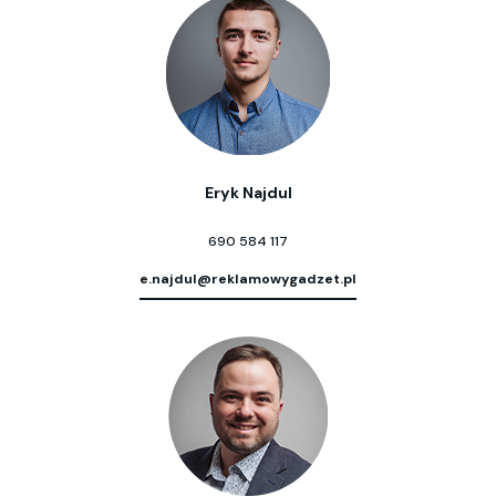
Eryk Najdul
690 584 117
e.najdul@reklamowygadzet.pl