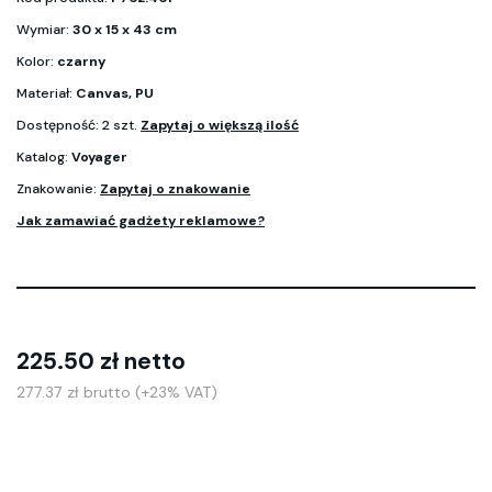
Wymiar:
30 x 15 x 43 cm
Kolor:
czarny
Materiał:
Canvas, PU
Dostępność: 2 szt.
Zapytaj o większą ilość
Katalog:
Voyager
Znakowanie:
Zapytaj o znakowanie
Jak zamawiać gadżety reklamowe?
225.50 zł netto
277.37 zł brutto (+23% VAT)