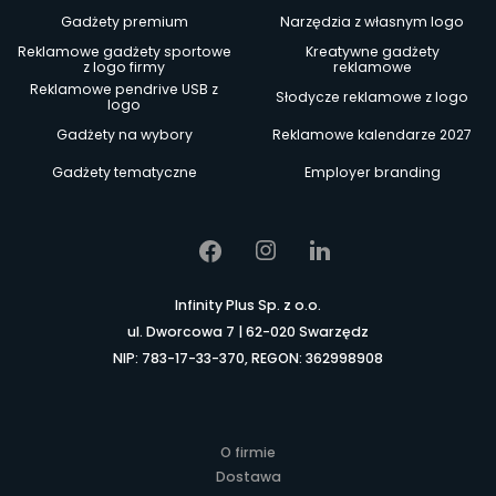
Gadżety premium
Narzędzia z własnym logo
Reklamowe gadżety sportowe
Kreatywne gadżety
z logo firmy
reklamowe
Reklamowe pendrive USB z
Słodycze reklamowe z logo
logo
Gadżety na wybory
Reklamowe kalendarze 2027
Gadżety tematyczne
Employer branding
Infinity Plus Sp. z o.o.
ul. Dworcowa 7 | 62-020 Swarzędz
NIP: 783-17-33-370, REGON: 362998908
O firmie
Dostawa