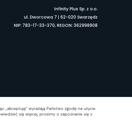
Infinity Plus Sp. z o.o.
ul. Dworcowa 7 | 62-020 Swarzędz
NIP: 783-17-33-370, REGON: 362998908
łownik pojęć
FAQ
ając „akceptuję” wyrażają Państwo zgodę na użycie
wiedzieć się więcej, prosimy o zapoznanie się z
zacja: Idea4Me.pl, Wszelkie prawa zastrzeżone