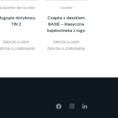
ŁUGOPISY METALOWE
CZAPKI
ługopis dotykowy
Czapka z daszkiem
TIN 2
BASIE – klasyczna
bejsbolówka z logo
Zapytaj o cenę
Zapytaj o cenę
apytaj o znakowanie
Zapytaj o znakowanie