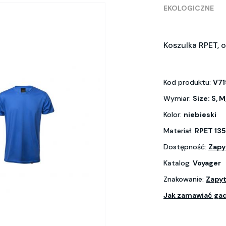
EKOLOGICZNE
Koszulka RPET, 
Kod produktu:
V71
Wymiar:
Size: S, M
Kolor:
niebieski
Materiał:
RPET 13
Dostępność:
Zapy
Katalog:
Voyager
Znakowanie:
Zapyt
Jak zamawiać ga