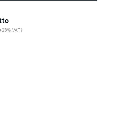
tto
(+23% VAT)