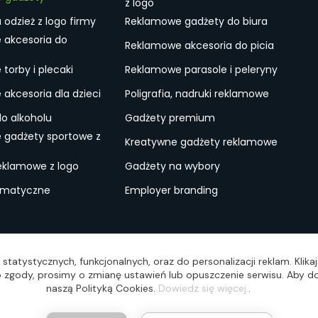
z logo
odzież z logo firmy
Reklamowe gadżety do biura
 akcesoria do
Reklamowe akcesoria do picia
torby i plecaki
Reklamowe parasole i peleryny
akcesoria dla dzieci
Poligrafia, nadruki reklamowe
do alkoholu
Gadżety premium
 gadżety sportowe z
Kreatywne gadżety reklamowe
eklamowe z logo
Gadżety na wybory
ematyczne
Employer branding
ulamin
Lokalne Gadżety Reklamowe
Jak zamawiać?
S
statystycznych, funkcjonalnych, oraz do personalizacji reklam. Klik
wo zgody, prosimy o zmianę ustawień lub opuszczenie serwisu. Aby do
naszą Polityką Cookies.
Dowiedz się więcej.
.
Reali