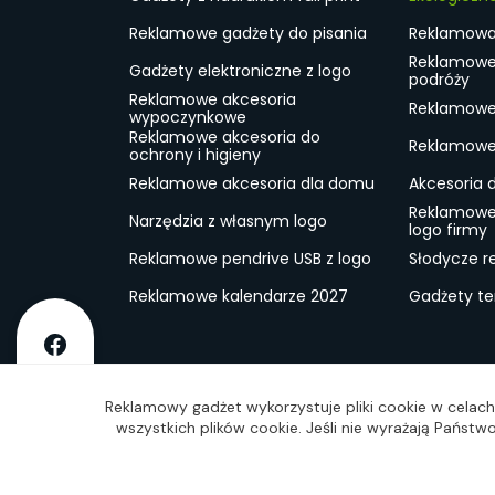
Reklamowe gadżety do pisania
Reklamowa 
Reklamowe
Gadżety elektroniczne z logo
podróży
Reklamowe akcesoria
Reklamowe 
wypoczynkowe
Reklamowe akcesoria do
Reklamowe 
ochrony i higieny
Reklamowe akcesoria dla domu
Akcesoria 
Reklamowe
Narzędzia z własnym logo
logo firmy
Reklamowe pendrive USB z logo
Słodycze r
Reklamowe kalendarze 2027
Gadżety t
O firmie
Dostawa
RODO
Kontakt
Reg
Reklamowy gadżet wykorzystuje pliki cookie w celach 
wszystkich plików cookie. Jeśli nie wyrażają Państ