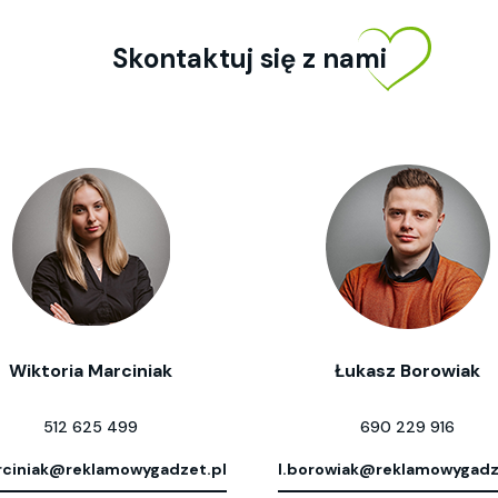
Skontaktuj się z nami
Wiktoria Marciniak
Łukasz Borowiak
512 625 499
690 229 916
ciniak@reklamowygadzet.pl
l.borowiak@reklamowygadz