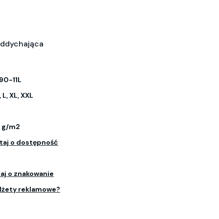
oddychająca
90-11L
, L, XL, XXL
5 g/m2
taj o dostępność
aj o znakowanie
dżety reklamowe?