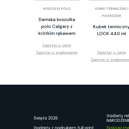
KOSZULKI POLO
KUBKI TERMICZNE I
PODRÓŻNE
Damska koszulka
polo Calgary z
Kubek termiczn
krótkim rękawem
LOCK 440 ml
Zapytaj o cenę
Zapytaj o znakowanie
Zapytaj o cenę
Zapytaj o znakowan
Gadżety r
Święta 2026
NARODZENI
Gadżety z nadrukiem full print
Ekologiczn