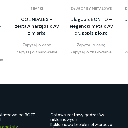
MIARKI
DŁUGOPISY METALOWE
D
COLINDALES –
Długopis BONITO –
D
zestaw narzędziowy
elegancki metalowy
y
z miarką
długopis z logo
Zapytaj o cenę
Zapytaj o cenę
Zapytaj o znakowanie
Zapytaj o znakowanie
Z
ie
eklamowe na BOŻE
Gotowe zestawy gadżetów
E
reklamowych
Reklamowe breloki i otwieracze
e gadżety