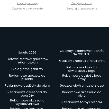
Zapytaj o cenę
Zapytaj o cenę
Zapytaj o znakowanie
Zapytaj o znakowanie
Gadżety reklamowe na BOŻE
Święta 2026
NARODZENIE
Gotowe zestawy gadżetów
Gadżety z nadrukiem full print
reklamowych
Reklamowe breloki i
Ekologiczne gadżety
otwieracze z logo
Reklamowe gadżety do
Reklamowa odzież z logo
pisania
firmy
Reklamowe gadżety do biura
Gadżety elektroniczne z logo
Reklamowe akcesoria do
Reklamowe akcesoria do
podróży
picia
Reklamowe akcesoria
Reklamowe torby i plecaki
wypoczynkowe
Reklamowe parasole i
Reklamowe akcesoria do