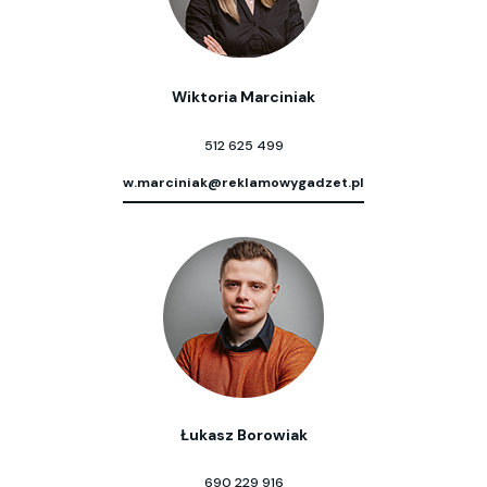
Wiktoria Marciniak
512 625 499
w.marciniak@reklamowygadzet.pl
Łukasz Borowiak
690 229 916