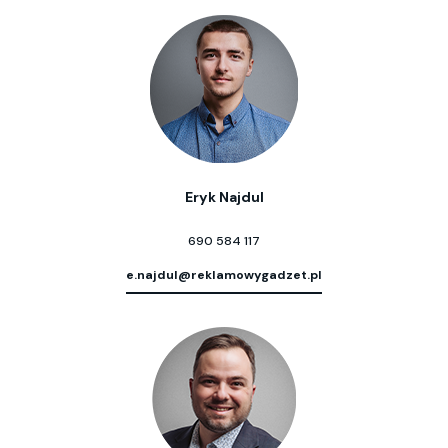
Eryk Najdul
690 584 117
e.najdul@reklamowygadzet.pl