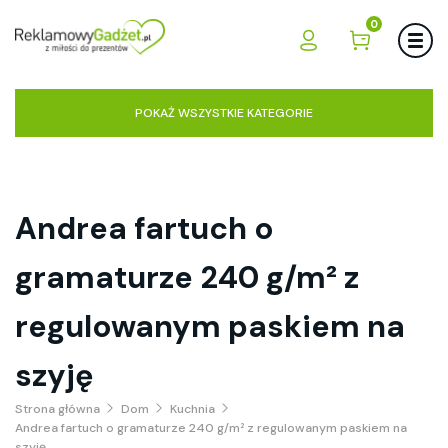
0
POKAŻ WSZYSTKIE KATEGORIE
Andrea fartuch o
gramaturze 240 g/m² z
regulowanym paskiem na
szyję
Strona główna
Dom
Kuchnia
Andrea fartuch o gramaturze 240 g/m² z regulowanym paskiem na
szyję