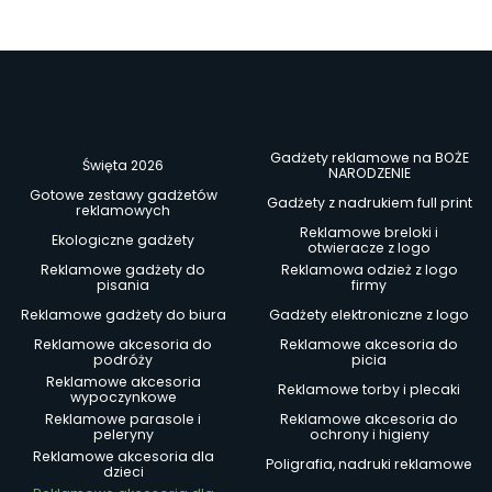
Gadżety reklamowe na BOŻE
Święta 2026
NARODZENIE
Gotowe zestawy gadżetów
Gadżety z nadrukiem full print
reklamowych
Reklamowe breloki i
Ekologiczne gadżety
otwieracze z logo
Reklamowe gadżety do
Reklamowa odzież z logo
pisania
firmy
Reklamowe gadżety do biura
Gadżety elektroniczne z logo
Reklamowe akcesoria do
Reklamowe akcesoria do
podróży
picia
Reklamowe akcesoria
Reklamowe torby i plecaki
wypoczynkowe
Reklamowe parasole i
Reklamowe akcesoria do
peleryny
ochrony i higieny
Reklamowe akcesoria dla
Poligrafia, nadruki reklamowe
dzieci