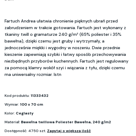
Fartuch Andrea ułatwia chronienie pięknych ubrań przed
zabrudzeniem w trakcie gotowania. Fartuch jest wykonany z
tkaniny twill o gramaturze 240 g/m² (65% poliester i 35%
bawełna), dzięki czemu jest gruby i wytrzymały, a
jednocześnie miękki i wygodny w noszeniu. Dwie przednie
kieszenie zapewniają szybki i łatwy sposób przechowywania
niezbędnych przyborów kuchennych. Fartuch jest regulowany
za pomocą klamry wokół szyi i wiązania z tyłu, dzięki czemu
ma uniwersalny rozmiar. Istn
Kod produktu:
11333432
Wymiar:
100 x 70 cm
Kolor:
Ceglasty
Materiał:
Bawełna twillowa Poliester Bawełna, 240 g/m2
Dostępność: 4750 szt.
Zapytaj o większą ilość