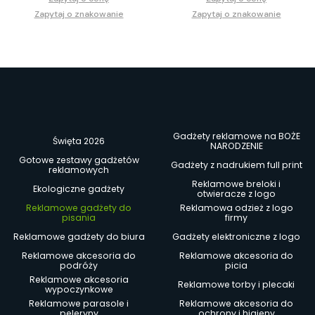
Zapytaj o znakowanie
Zapytaj o znakowanie
Gadżety reklamowe na BOŻE
Święta 2026
NARODZENIE
Gotowe zestawy gadżetów
Gadżety z nadrukiem full print
reklamowych
Reklamowe breloki i
Ekologiczne gadżety
otwieracze z logo
Reklamowe gadżety do
Reklamowa odzież z logo
pisania
firmy
Reklamowe gadżety do biura
Gadżety elektroniczne z logo
Reklamowe akcesoria do
Reklamowe akcesoria do
podróży
picia
Reklamowe akcesoria
Reklamowe torby i plecaki
wypoczynkowe
Reklamowe parasole i
Reklamowe akcesoria do
peleryny
ochrony i higieny