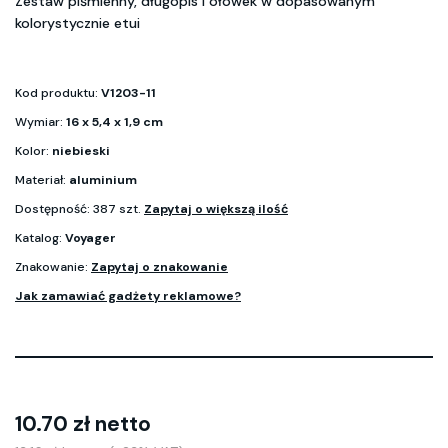
Zestaw piśmienny, długopis i ołówek w dopasowanym
kolorystycznie etui
Kod produktu:
V1203-11
Wymiar:
16 x 5,4 x 1,9 cm
Kolor:
niebieski
Materiał:
aluminium
Dostępność: 387 szt.
Zapytaj o większą ilość
Katalog:
Voyager
Znakowanie:
Zapytaj o znakowanie
Jak zamawiać gadżety reklamowe?
10.70 zł netto