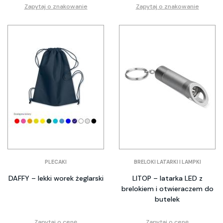
Zapytaj o znakowanie
Zapytaj o znakowanie
PLECAKI
BRELOKI LATARKI I LAMPKI
DAFFY – lekki worek żeglarski
LITOP – latarka LED z
brelokiem i otwieraczem do
butelek
Zapytaj o cenę
Zapytaj o cenę