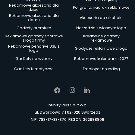
Reklamowe akcesoria dla
Poligrafia, nadruki reklamowe
dzieci
Reklamowe akcesoria dla
Akcesoria do alkoholu
domu
Gadżety premium
Narzędzia z własnym logo
Reklamowe gadżety sportowe
Kreatywne gadżety
z logo firmy
reklamowe
Reklamowe pendrive USB z
Słodycze reklamowe z logo
logo
Gadżety na wybory
Reklamowe kalendarze 2027
Gadżety tematyczne
Employer branding
Infinity Plus Sp. z o.o.
ul. Dworcowa 7 | 62-020 Swarzędz
NIP: 783-17-33-370, REGON: 362998908