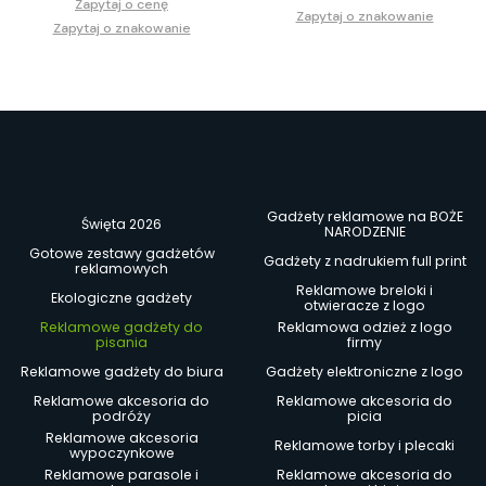
Zapytaj o cenę
Zapytaj o znakowanie
Zapytaj o znakowanie
Gadżety reklamowe na BOŻE
Święta 2026
NARODZENIE
Gotowe zestawy gadżetów
Gadżety z nadrukiem full print
reklamowych
Reklamowe breloki i
Ekologiczne gadżety
otwieracze z logo
Reklamowe gadżety do
Reklamowa odzież z logo
pisania
firmy
Reklamowe gadżety do biura
Gadżety elektroniczne z logo
Reklamowe akcesoria do
Reklamowe akcesoria do
podróży
picia
Reklamowe akcesoria
Reklamowe torby i plecaki
wypoczynkowe
Reklamowe parasole i
Reklamowe akcesoria do