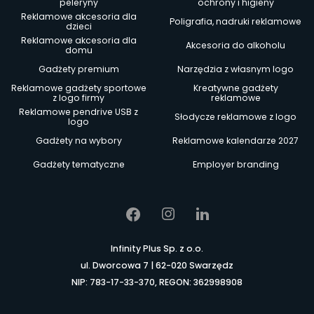
peleryny
ochrony i higieny
Reklamowe akcesoria dla
Poligrafia, nadruki reklamowe
dzieci
Reklamowe akcesoria dla
Akcesoria do alkoholu
domu
Gadżety premium
Narzędzia z własnym logo
Reklamowe gadżety sportowe
Kreatywne gadżety
z logo firmy
reklamowe
Reklamowe pendrive USB z
Słodycze reklamowe z logo
logo
Gadżety na wybory
Reklamowe kalendarze 2027
Gadżety tematyczne
Employer branding
Infinity Plus Sp. z o.o.
ul. Dworcowa 7 | 62-020 Swarzędz
NIP: 783-17-33-370, REGON: 362998908