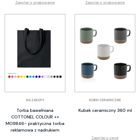
Zapytaj o znakowanie
Zapytaj o znakowanie
NA ZAKUPY
KUBKI CERAMICZNE
Torba bawełniana
Kubek ceramiczny 360 ml
COTTONEL COLOUR ++
MO9846– praktyczna torba
reklamowa z nadrukiem
Zapytaj o cenę