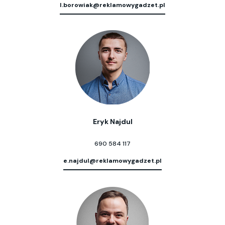
l.borowiak@reklamowygadzet.pl
Eryk Najdul
690 584 117
e.najdul@reklamowygadzet.pl