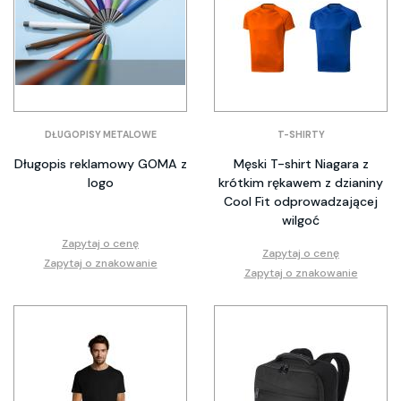
DŁUGOPISY METALOWE
T-SHIRTY
Długopis reklamowy GOMA z
Męski T-shirt Niagara z
logo
krótkim rękawem z dzianiny
Cool Fit odprowadzającej
wilgoć
Zapytaj o cenę
Zapytaj o cenę
Zapytaj o znakowanie
Zapytaj o znakowanie