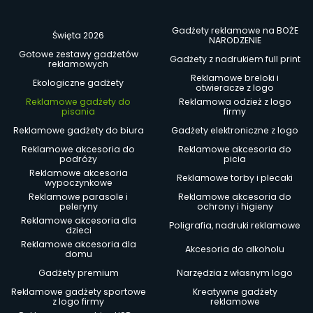
Gadżety reklamowe na BOŻE
Święta 2026
NARODZENIE
Gotowe zestawy gadżetów
Gadżety z nadrukiem full print
reklamowych
Reklamowe breloki i
Ekologiczne gadżety
otwieracze z logo
Reklamowe gadżety do
Reklamowa odzież z logo
pisania
firmy
Reklamowe gadżety do biura
Gadżety elektroniczne z logo
Reklamowe akcesoria do
Reklamowe akcesoria do
podróży
picia
Reklamowe akcesoria
Reklamowe torby i plecaki
wypoczynkowe
Reklamowe parasole i
Reklamowe akcesoria do
peleryny
ochrony i higieny
Reklamowe akcesoria dla
Poligrafia, nadruki reklamowe
dzieci
Reklamowe akcesoria dla
Akcesoria do alkoholu
domu
Gadżety premium
Narzędzia z własnym logo
Reklamowe gadżety sportowe
Kreatywne gadżety
z logo firmy
reklamowe