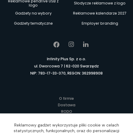
Reklamowe pendrive USB z
Słodycze reklamowe z logo
logo
Gadżety na wybory
Reklamowe kalendarze 2027
Gadżety tematyczne
Employer branding
Infinity Plus Sp. z o.o.
ul. Dworcowa 7 | 62-020 Swarzędz
NIP: 783-17-33-370, REGON: 362998908
O firmie
Dostawa
RODO
Kontakt
Regulamin
Reklamowy gadżet wykorzystuje pliki cookie w celach
statystycznych, funkcjonalnych, oraz do personalizacji
Lokalne Gadżety Reklamowe