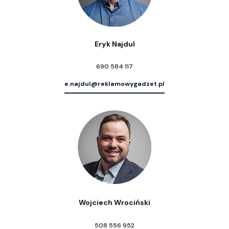
Eryk Najdul
690 584 117
e.najdul@reklamowygadzet.pl
Wojciech Wrociński
508 556 952