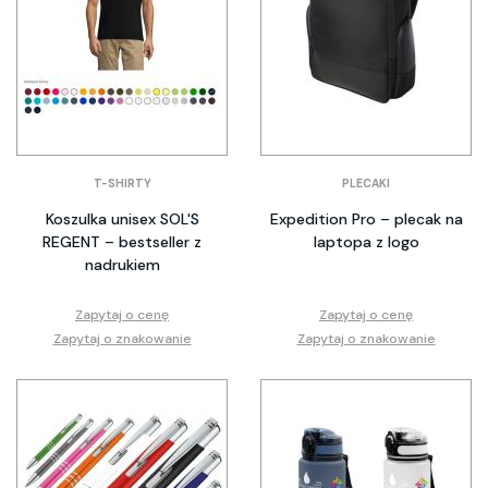
T-SHIRTY
PLECAKI
Koszulka unisex SOL'S
Expedition Pro – plecak na
REGENT – bestseller z
laptopa z logo
nadrukiem
Zapytaj o cenę
Zapytaj o cenę
Zapytaj o znakowanie
Zapytaj o znakowanie