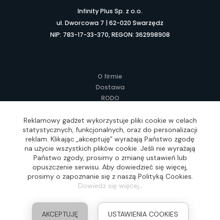
Infinity Plus Sp. z o.o.
ul. Dworcowa 7 | 62-020 Swarzędz
NIP: 783-17-33-370, REGON: 362998908
O firmie
Dostawa
RODO
Kontakt
Regulamin
Reklamowy gadżet wykorzystuje pliki cookie w celach
statystycznych, funkcjonalnych, oraz do personalizacji
Lokalne Gadżety Reklamowe
reklam. Klikając „akceptuję” wyrażają Państwo zgodę
Jak zamawiać?
na użycie wszystkich plików cookie. Jeśli nie wyrażają
Słownik pojęć
Państwo zgody, prosimy o zmianę ustawień lub
FAQ
opuszczenie serwisu. Aby dowiedzieć się więcej,
prosimy o zapoznanie się z naszą Polityką Cookies.
Dowiedz się więcej.
.
Realizacja: Idea4Me.pl, Wszelkie prawa zastrzeżone
AKCEPTUJĘ
USTAWIENIA COOKIES