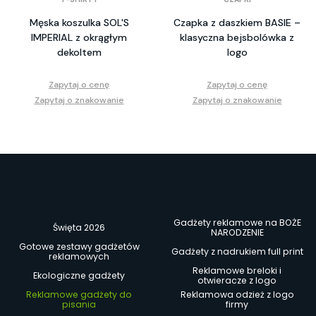
Męska koszulka SOL'S
Czapka z daszkiem BASIE –
IMPERIAL z okrągłym
klasyczna bejsbolówka z
dekoltem
logo
Zapytaj o cenę
Zapytaj o cenę
Zapytaj o znakowanie
Zapytaj o znakowanie
Gadżety reklamowe na BOŻE
Święta 2026
NARODZENIE
Gotowe zestawy gadżetów
Gadżety z nadrukiem full print
reklamowych
Reklamowe breloki i
Ekologiczne gadżety
otwieracze z logo
Reklamowe gadżety do
Reklamowa odzież z logo
pisania
firmy