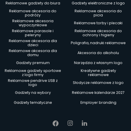
Reklamowe gadżety do biura
Gadżety elektroniczne z logo
Reklamowe akcesoria do
Reklamowe akcesoria do
podróży
picia
Reklamowe akcesoria
Reklamowe torby i plecaki
wypoczynkowe
Reklamowe parasole i
Reklamowe akcesoria do
peleryny
ochrony i higieny
Reklamowe akcesoria dla
Poligrafia, nadruki reklamowe
dzieci
Reklamowe akcesoria dla
Akcesoria do alkoholu
domu
Gadżety premium
Narzędzia z własnym logo
Reklamowe gadżety sportowe
Kreatywne gadżety
z logo firmy
reklamowe
Reklamowe pendrive USB z
Słodycze reklamowe z logo
logo
Gadżety na wybory
Reklamowe kalendarze 2027
Gadżety tematyczne
Employer branding