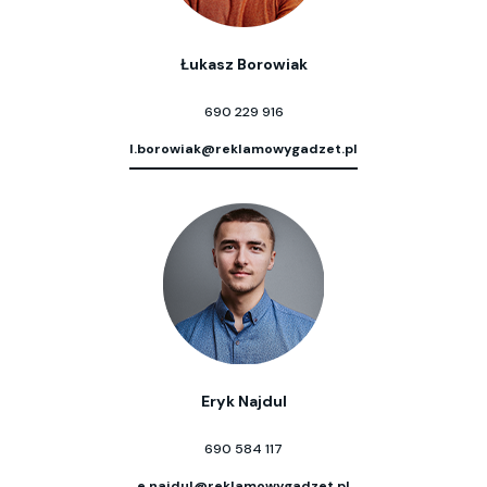
Łukasz Borowiak
690 229 916
l.borowiak@reklamowygadzet.pl
Eryk Najdul
690 584 117
e.najdul@reklamowygadzet.pl