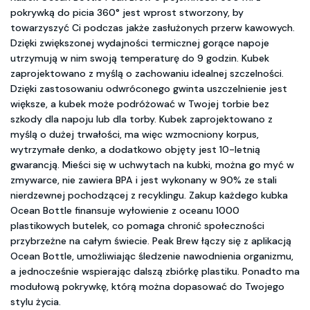
pokrywką do picia 360° jest wprost stworzony, by
towarzyszyć Ci podczas jakże zasłużonych przerw kawowych.
Dzięki zwiększonej wydajności termicznej gorące napoje
utrzymują w nim swoją temperaturę do 9 godzin. Kubek
zaprojektowano z myślą o zachowaniu idealnej szczelności.
Dzięki zastosowaniu odwróconego gwinta uszczelnienie jest
większe, a kubek może podróżować w Twojej torbie bez
szkody dla napoju lub dla torby. Kubek zaprojektowano z
myślą o dużej trwałości, ma więc wzmocniony korpus,
wytrzymałe denko, a dodatkowo objęty jest 10-letnią
gwarancją. Mieści się w uchwytach na kubki, można go myć w
zmywarce, nie zawiera BPA i jest wykonany w 90% ze stali
nierdzewnej pochodzącej z recyklingu. Zakup każdego kubka
Ocean Bottle finansuje wyłowienie z oceanu 1000
plastikowych butelek, co pomaga chronić społeczności
przybrzeżne na całym świecie. Peak Brew łączy się z aplikacją
Ocean Bottle, umożliwiając śledzenie nawodnienia organizmu,
a jednocześnie wspierając dalszą zbiórkę plastiku. Ponadto ma
modułową pokrywkę, którą można dopasować do Twojego
stylu życia.