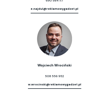
690 584 117
e.najdul@reklamowygadzet.pl
Wojciech Wrociński
508 556 952
w.wrocinski@reklamowygadzet.pl