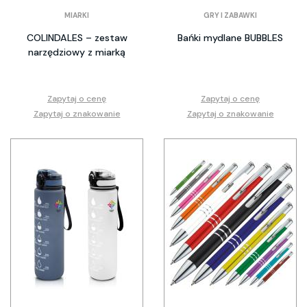
MIARKI
GRY I ZABAWKI
COLINDALES – zestaw
Bańki mydlane BUBBLES
narzędziowy z miarką
Zapytaj o cenę
Zapytaj o cenę
Zapytaj o znakowanie
Zapytaj o znakowanie