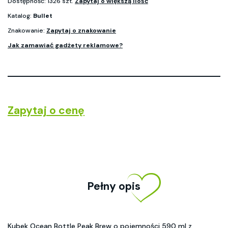
Dostępność: 1326 szt.
Zapytaj o większą ilość
Katalog:
Bullet
Znakowanie:
Zapytaj o znakowanie
Jak zamawiać gadżety reklamowe?
Zapytaj o cenę
Pełny opis
Kubek Ocean Bottle Peak Brew o pojemności 590 ml z