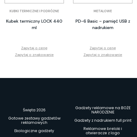
KUBKI TERMICZNE I PODRÓŻNE
METALOWE
Kubek termiczny LOCK 440
PD-6 Basic – pamięć USB z
ml
nadrukiem
Zapytaj o cenę
Zapytaj o cenę
Zapytaj o znakowanie
Zapytaj o znakowanie
Gadżety reklamowe na BOŻE
Święta 2026
NARODZENIE
Gotowe zestawy gadżetów
Gadżety z nadrukiem full print
reklamowych
Reklamowe breloki i
Ekologiczne gadżety
otwieracze z logo