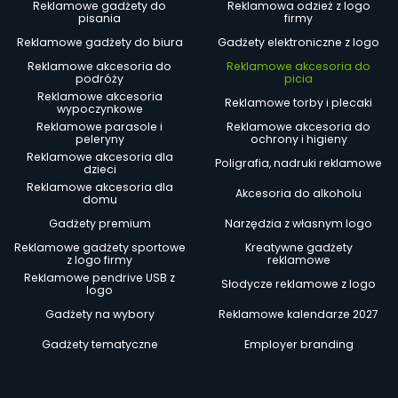
Reklamowe gadżety do
Reklamowa odzież z logo
pisania
firmy
Reklamowe gadżety do biura
Gadżety elektroniczne z logo
Reklamowe akcesoria do
Reklamowe akcesoria do
podróży
picia
Reklamowe akcesoria
Reklamowe torby i plecaki
wypoczynkowe
Reklamowe parasole i
Reklamowe akcesoria do
peleryny
ochrony i higieny
Reklamowe akcesoria dla
Poligrafia, nadruki reklamowe
dzieci
Reklamowe akcesoria dla
Akcesoria do alkoholu
domu
Gadżety premium
Narzędzia z własnym logo
Reklamowe gadżety sportowe
Kreatywne gadżety
z logo firmy
reklamowe
Reklamowe pendrive USB z
Słodycze reklamowe z logo
logo
Gadżety na wybory
Reklamowe kalendarze 2027
Gadżety tematyczne
Employer branding