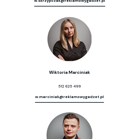
w.skrzypczak@reklamowygadzet.pl
Wiktoria Marciniak
512 625 499
w.marciniak@reklamowygadzet.pl