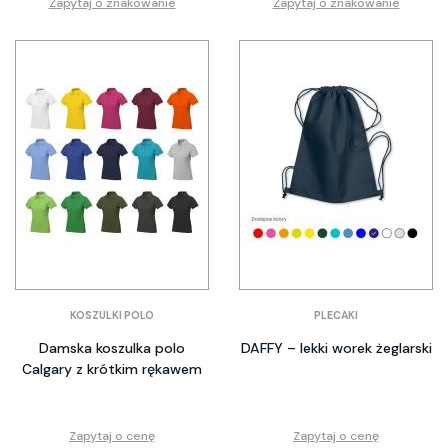
Zapytaj o znakowanie
Zapytaj o znakowanie
KOSZULKI POLO
PLECAKI
Damska koszulka polo
DAFFY – lekki worek żeglarski
Calgary z krótkim rękawem
Zapytaj o cenę
Zapytaj o cenę