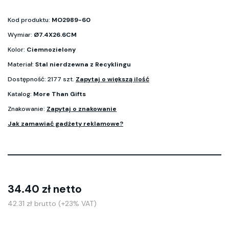
Kod produktu:
MO2989-60
Wymiar:
Ø7.4X26.6CM
Kolor:
Ciemnozielony
Materiał:
Stal nierdzewna z Recyklingu
Dostępność: 2177 szt.
Zapytaj o większą ilość
Katalog:
More Than Gifts
Znakowanie:
Zapytaj o znakowanie
Jak zamawiać gadżety reklamowe?
34.40 zł netto
42.31 zł brutto (+23% VAT)