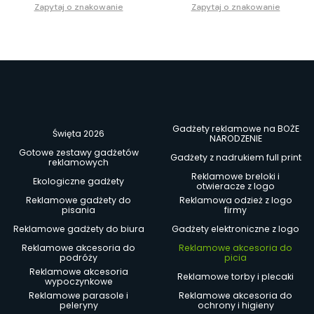
Zapytaj o znakowanie
Zapytaj o znakowanie
Gadżety reklamowe na BOŻE
Święta 2026
NARODZENIE
Gotowe zestawy gadżetów
Gadżety z nadrukiem full print
reklamowych
Reklamowe breloki i
Ekologiczne gadżety
otwieracze z logo
Reklamowe gadżety do
Reklamowa odzież z logo
pisania
firmy
Reklamowe gadżety do biura
Gadżety elektroniczne z logo
Reklamowe akcesoria do
Reklamowe akcesoria do
podróży
picia
Reklamowe akcesoria
Reklamowe torby i plecaki
wypoczynkowe
Reklamowe parasole i
Reklamowe akcesoria do
peleryny
ochrony i higieny