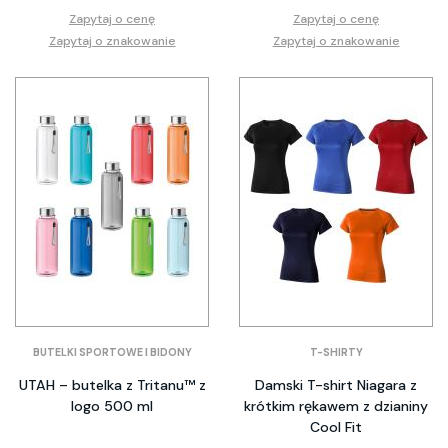
Zapytaj o cenę
Zapytaj o cenę
Zapytaj o znakowanie
Zapytaj o znakowanie
BUTELKI SPORTOWE I BIDONY
T-SHIRTY
UTAH – butelka z Tritanu™ z
Damski T-shirt Niagara z
logo 500 ml
krótkim rękawem z dzianiny
Cool Fit