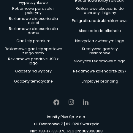
Reklamowe torby i plecaki
wypoczynkowe
Reklamowe parasole i
Reklamowe akcesoria do
peleryny
ochrony i higieny
Reklamowe akcesoria dla
Poligrafia, nadruki reklamowe
dzieci
Reklamowe akcesoria dla
Akcesoria do alkoholu
domu
Gadżety premium
Narzędzia z własnym logo
Reklamowe gadżety sportowe
Kreatywne gadżety
z logo firmy
reklamowe
Reklamowe pendrive USB z
Słodycze reklamowe z logo
logo
Gadżety na wybory
Reklamowe kalendarze 2027
Gadżety tematyczne
Employer branding
Infinity Plus Sp. z o.o.
ul. Dworcowa 7 | 62-020 Swarzędz
NIP: 783-17-33-370, REGON: 362998908