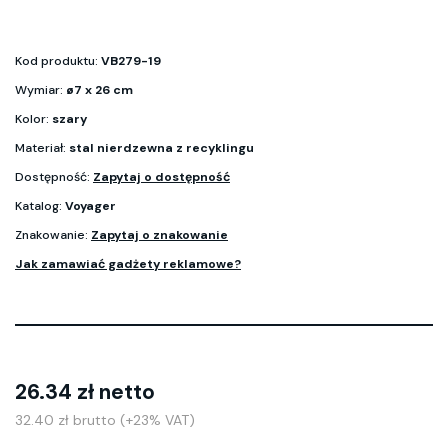
Kod produktu:
VB279-19
Wymiar:
ø7 x 26 cm
Kolor:
szary
Materiał:
stal nierdzewna z recyklingu
Dostępność:
Zapytaj o dostępność
Katalog:
Voyager
Znakowanie:
Zapytaj o znakowanie
Jak zamawiać gadżety reklamowe?
26.34 zł netto
32.40 zł brutto (+23% VAT)