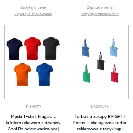
Zapytaj o cenę
Zapytaj o cenę
Zapytaj o znakowanie
Zapytaj o znakowanie
T-SHIRTY
NA ZAKUPY
Męski T-shirt Niagara z
Torba na zakupy B'RIGHT |
krótkim rękawem z dzianiny
Porter – ekologiczna torba
Cool Fit odprowadzającej
reklamowa z recyklingu