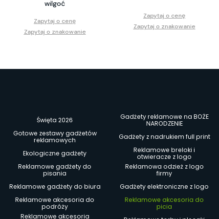
wilgoć
Zapytaj o cenę
Zapytaj o cenę
Zapytaj o znakowanie
Zapytaj o znakowanie
Gadżety reklamowe na BOŻE
Święta 2026
NARODZENIE
Gotowe zestawy gadżetów
Gadżety z nadrukiem full print
reklamowych
Reklamowe breloki i
Ekologiczne gadżety
otwieracze z logo
Reklamowe gadżety do
Reklamowa odzież z logo
pisania
firmy
Reklamowe gadżety do biura
Gadżety elektroniczne z logo
Reklamowe akcesoria do
Reklamowe akcesoria do
podróży
picia
Reklamowe akcesoria