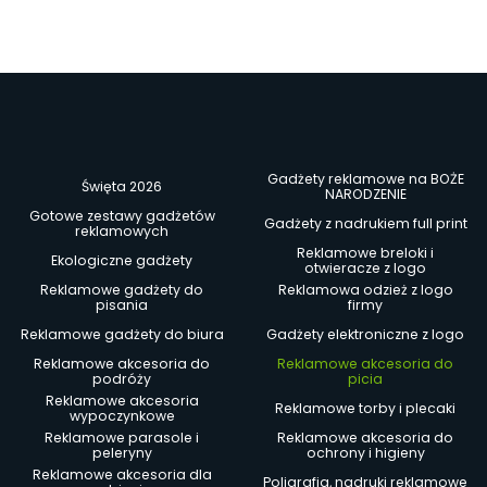
Gadżety reklamowe na BOŻE
Święta 2026
NARODZENIE
Gotowe zestawy gadżetów
Gadżety z nadrukiem full print
reklamowych
Reklamowe breloki i
Ekologiczne gadżety
otwieracze z logo
Reklamowe gadżety do
Reklamowa odzież z logo
pisania
firmy
Reklamowe gadżety do biura
Gadżety elektroniczne z logo
Reklamowe akcesoria do
Reklamowe akcesoria do
podróży
picia
Reklamowe akcesoria
Reklamowe torby i plecaki
wypoczynkowe
Reklamowe parasole i
Reklamowe akcesoria do
peleryny
ochrony i higieny
Reklamowe akcesoria dla
Poligrafia, nadruki reklamowe