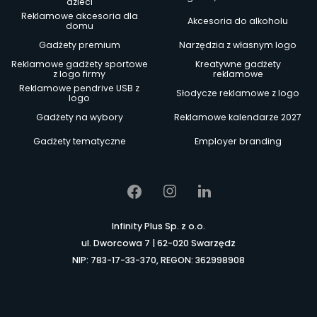
dzieci
Reklamowe akcesoria dla
Akcesoria do alkoholu
domu
Gadżety premium
Narzędzia z własnym logo
Reklamowe gadżety sportowe
Kreatywne gadżety
z logo firmy
reklamowe
Reklamowe pendrive USB z
Słodycze reklamowe z logo
logo
Gadżety na wybory
Reklamowe kalendarze 2027
Gadżety tematyczne
Employer branding
Infinity Plus Sp. z o.o.
ul. Dworcowa 7 | 62-020 Swarzędz
NIP: 783-17-33-370, REGON: 362998908