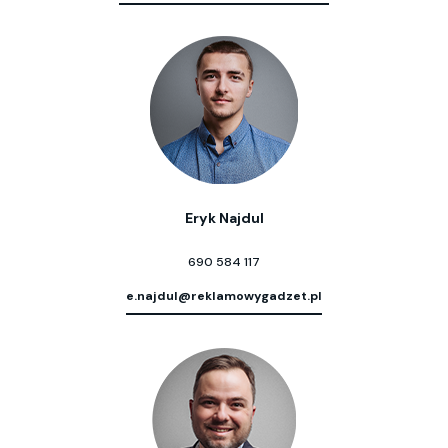
Eryk Najdul
690 584 117
e.najdul@reklamowygadzet.pl