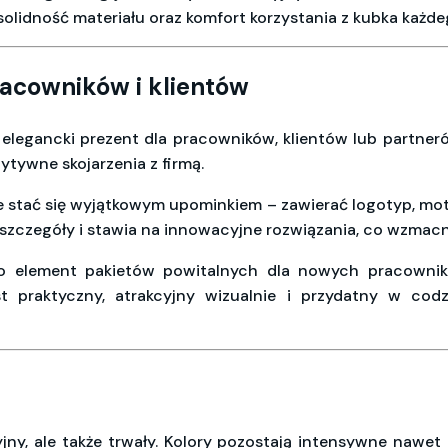
solidność materiału oraz komfort korzystania z kubka każde
racowników i klientów
legancki prezent dla pracowników, klientów lub partner
ytywne skojarzenia z firmą.
że stać się wyjątkowym upominkiem – zawierać logotyp, mot
o szczegóły i stawia na innowacyjne rozwiązania, co wzmacn
ko element pakietów powitalnych dla nowych pracowni
st praktyczny, atrakcyjny wizualnie i przydatny w cod
jny, ale także trwały. Kolory pozostają intensywne nawet