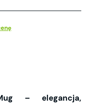
cenę
Mug – elegancja,