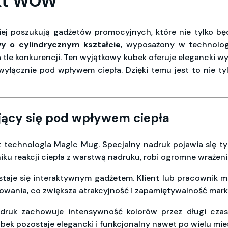
ekt WOW
iej poszukują gadżetów promocyjnych, które nie tylko bę
y o cylindrycznym kształcie
, wyposażony w technolog
a tle konkurencji. Ten wyjątkowy kubek oferuje elegancki w
wyłącznie pod wpływem ciepła. Dzięki temu jest to nie ty
jący się pod wpływem ciepła
 technologia Magic Mug. Specjalny nadruk pojawia się ty
niku reakcji ciepła z warstwą nadruku, robi ogromne wrażen
staje się interaktywnym gadżetem. Klient lub pracownik m
kowania, co zwiększa atrakcyjność i zapamiętywalność marki
druk zachowuje intensywność kolorów przez długi czas
kubek pozostaje elegancki i funkcjonalny nawet po wielu m