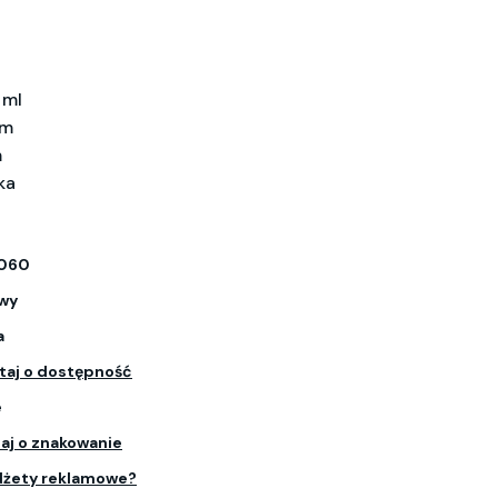
 ml
mm
m
ka
060
owy
a
taj o dostępność
e
aj o znakowanie
dżety reklamowe?