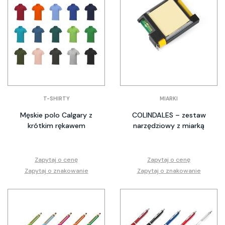
T-SHIRTY
MIARKI
Męskie polo Calgary z
COLINDALES – zestaw
krótkim rękawem
narzędziowy z miarką
Zapytaj o cenę
Zapytaj o cenę
Zapytaj o znakowanie
Zapytaj o znakowanie