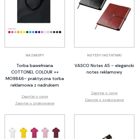
NA ZAKUPY
NOTESY I NOTATNIKI
Torba bawełniana
VASCO Notes A5 – elegancki
COTTONEL COLOUR ++
notes reklamowy
MO9846– praktyczna torba
reklamowa z nadrukiem
Zapytaj o cenę
Zapytaj o cenę
Zapytaj o znakowanie
Zapytaj o znakowanie