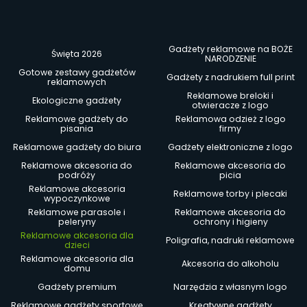
Gadżety reklamowe na BOŻE
Święta 2026
NARODZENIE
Gotowe zestawy gadżetów
Gadżety z nadrukiem full print
reklamowych
Reklamowe breloki i
Ekologiczne gadżety
otwieracze z logo
Reklamowe gadżety do
Reklamowa odzież z logo
pisania
firmy
Reklamowe gadżety do biura
Gadżety elektroniczne z logo
Reklamowe akcesoria do
Reklamowe akcesoria do
podróży
picia
Reklamowe akcesoria
Reklamowe torby i plecaki
wypoczynkowe
Reklamowe parasole i
Reklamowe akcesoria do
peleryny
ochrony i higieny
Reklamowe akcesoria dla
Poligrafia, nadruki reklamowe
dzieci
Reklamowe akcesoria dla
Akcesoria do alkoholu
domu
Gadżety premium
Narzędzia z własnym logo
Reklamowe gadżety sportowe
Kreatywne gadżety