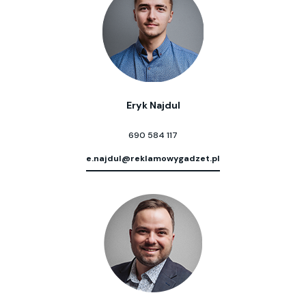
Eryk Najdul
690 584 117
e.najdul@reklamowygadzet.pl