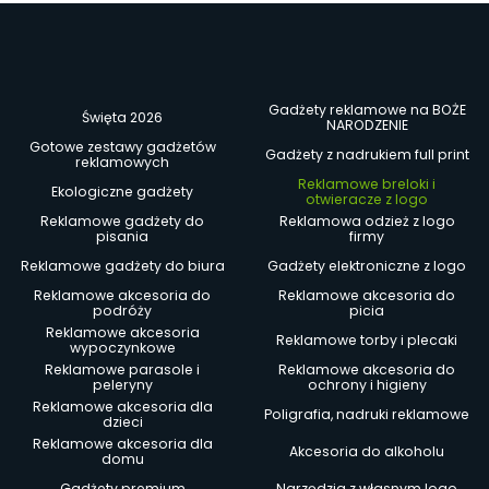
Gadżety reklamowe na BOŻE
Święta 2026
NARODZENIE
Gotowe zestawy gadżetów
Gadżety z nadrukiem full print
reklamowych
Reklamowe breloki i
Ekologiczne gadżety
otwieracze z logo
Reklamowe gadżety do
Reklamowa odzież z logo
pisania
firmy
Reklamowe gadżety do biura
Gadżety elektroniczne z logo
Reklamowe akcesoria do
Reklamowe akcesoria do
podróży
picia
Reklamowe akcesoria
Reklamowe torby i plecaki
wypoczynkowe
Reklamowe parasole i
Reklamowe akcesoria do
peleryny
ochrony i higieny
Reklamowe akcesoria dla
Poligrafia, nadruki reklamowe
dzieci
Reklamowe akcesoria dla
Akcesoria do alkoholu
domu
Gadżety premium
Narzędzia z własnym logo