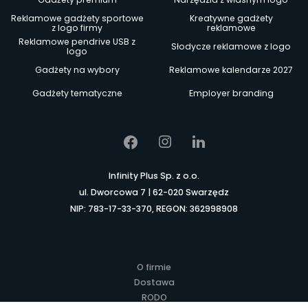
Reklamowe gadżety sportowe
Kreatywne gadżety
z logo firmy
reklamowe
Reklamowe pendrive USB z
Słodycze reklamowe z logo
logo
Gadżety na wybory
Reklamowe kalendarze 2027
Gadżety tematyczne
Employer branding
Infinity Plus Sp. z o.o.
ul. Dworcowa 7 | 62-020 Swarzędz
NIP: 783-17-33-370, REGON: 362998908
O firmie
Dostawa
RODO