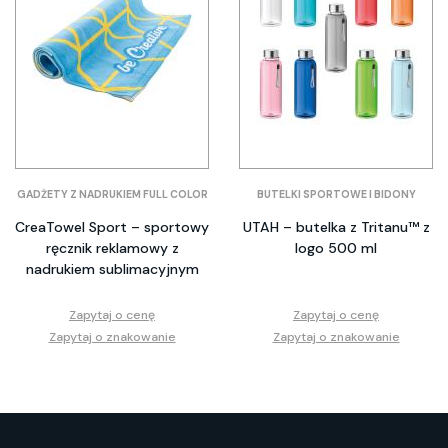
GADŻETY Z NADRUKIEM FULL COLOR
BUTELKI SPORTOWE I BIDONY
CreaTowel Sport – sportowy
UTAH – butelka z Tritanu™ z
ręcznik reklamowy z
logo 500 ml
nadrukiem sublimacyjnym
Zapytaj o cenę
Zapytaj o cenę
Zapytaj o znakowanie
Zapytaj o znakowanie