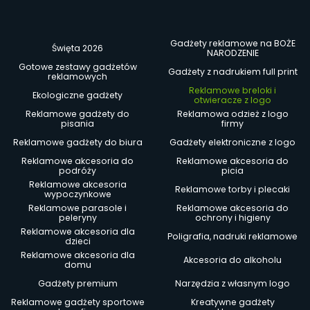
Gadżety reklamowe na BOŻE
Święta 2026
NARODZENIE
Gotowe zestawy gadżetów
Gadżety z nadrukiem full print
reklamowych
Reklamowe breloki i
Ekologiczne gadżety
otwieracze z logo
Reklamowe gadżety do
Reklamowa odzież z logo
pisania
firmy
Reklamowe gadżety do biura
Gadżety elektroniczne z logo
Reklamowe akcesoria do
Reklamowe akcesoria do
podróży
picia
Reklamowe akcesoria
Reklamowe torby i plecaki
wypoczynkowe
Reklamowe parasole i
Reklamowe akcesoria do
peleryny
ochrony i higieny
Reklamowe akcesoria dla
Poligrafia, nadruki reklamowe
dzieci
Reklamowe akcesoria dla
Akcesoria do alkoholu
domu
Gadżety premium
Narzędzia z własnym logo
Reklamowe gadżety sportowe
Kreatywne gadżety