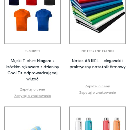
T-SHIRTY
NOTESY I NOTATNIKI
Męski T-shirt Niagara z
Notes A5 KIEL – elegancki i
krótkim rękawem z dzianiny
praktyczny notatnik firmowy
Cool Fit odprowadzającej
wilgoć
Zapytaj o cenę
Zapytaj o cenę
Zapytaj o znakowanie
Zapytaj o znakowanie