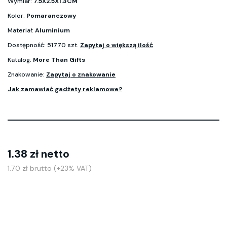
Wymiar:
7.5X2.5X1.3CM
Kolor:
Pomaranczowy
Materiał:
Aluminium
Dostępność: 51770 szt.
Zapytaj o większą ilość
Katalog:
More Than Gifts
Znakowanie:
Zapytaj o znakowanie
Jak zamawiać gadżety reklamowe?
1.38 zł netto
1.70 zł brutto (+23% VAT)