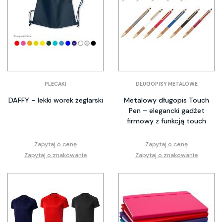
PLECAKI
DŁUGOPISY METALOWE
DAFFY – lekki worek żeglarski
Metalowy długopis Touch
Pen – elegancki gadżet
firmowy z funkcją touch
Zapytaj o cenę
Zapytaj o cenę
Zapytaj o znakowanie
Zapytaj o znakowanie