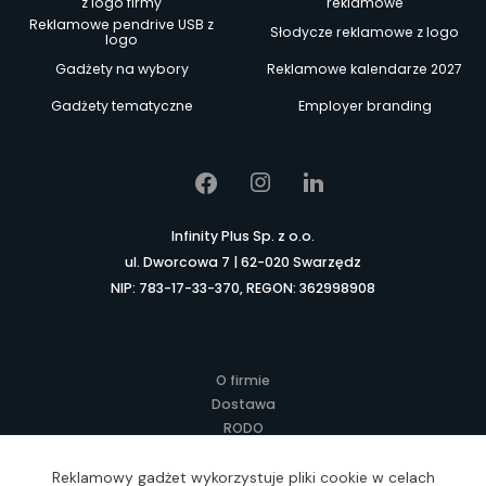
z logo firmy
reklamowe
Reklamowe pendrive USB z
Słodycze reklamowe z logo
logo
Gadżety na wybory
Reklamowe kalendarze 2027
Gadżety tematyczne
Employer branding
Infinity Plus Sp. z o.o.
ul. Dworcowa 7 | 62-020 Swarzędz
NIP: 783-17-33-370, REGON: 362998908
O firmie
Dostawa
RODO
Kontakt
Regulamin
Reklamowy gadżet wykorzystuje pliki cookie w celach