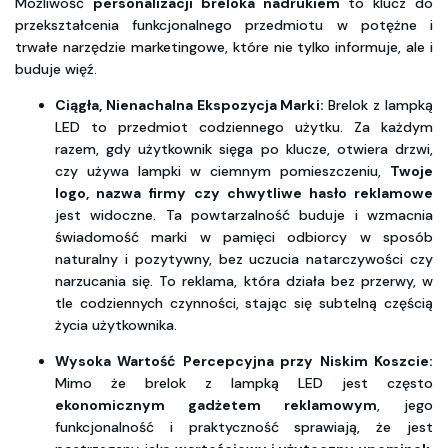
Możliwość
personalizacji breloka nadrukiem
to klucz do
przekształcenia funkcjonalnego przedmiotu w potężne i
trwałe narzędzie marketingowe, które nie tylko informuje, ale i
buduje więź.
Ciągła, Nienachalna Ekspozycja Marki:
Brelok z lampką
LED to przedmiot codziennego użytku. Za każdym
razem, gdy użytkownik sięga po klucze, otwiera drzwi,
czy używa lampki w ciemnym pomieszczeniu,
Twoje
logo, nazwa firmy czy chwytliwe hasło reklamowe
jest widoczne. Ta powtarzalność buduje i wzmacnia
świadomość marki w pamięci odbiorcy w sposób
naturalny i pozytywny, bez uczucia natarczywości czy
narzucania się. To reklama, która działa bez przerwy, w
tle codziennych czynności, stając się subtelną częścią
życia użytkownika.
Wysoka Wartość Percepcyjna przy Niskim Koszcie:
Mimo że brelok z lampką LED jest często
ekonomicznym gadżetem reklamowym
, jego
funkcjonalność i praktyczność sprawiają, że jest