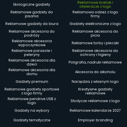
Reklamowe breloki i
Ekologiczne gadżety
otwieracze z logo
Reklamowe gadżety do
Reklamowa odzież z logo
pisania
firmy
Reklamowe gadżety do biura
Gadżety elektroniczne z logo
Reklamowe akcesoria do
Reklamowe akcesoria do
podróży
picia
Reklamowe akcesoria
Reklamowe torby i plecaki
wypoczynkowe
Reklamowe parasole i
Reklamowe akcesoria do
peleryny
ochrony i higieny
Reklamowe akcesoria dla
Poligrafia, nadruki reklamowe
dzieci
Reklamowe akcesoria dla
Akcesoria do alkoholu
domu
Gadżety premium
Narzędzia z własnym logo
Reklamowe gadżety sportowe
Kreatywne gadżety
z logo firmy
reklamowe
Reklamowe pendrive USB z
Słodycze reklamowe z logo
logo
Gadżety na wybory
Reklamowe kalendarze 2027
Gadżety tematyczne
Employer branding