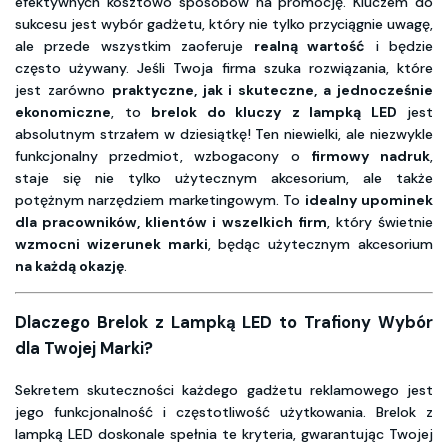
efektywnych kosztowo sposobów na promocję. Kluczem do
sukcesu jest wybór gadżetu, który nie tylko przyciągnie uwagę,
ale przede wszystkim zaoferuje
realną wartość
i będzie
często używany. Jeśli Twoja firma szuka rozwiązania, które
jest zarówno
praktyczne, jak i skuteczne, a jednocześnie
ekonomiczne
, to
brelok do kluczy z lampką LED
jest
absolutnym strzałem w dziesiątkę! Ten niewielki, ale niezwykle
funkcjonalny przedmiot, wzbogacony o
firmowy nadruk
,
staje się nie tylko użytecznym akcesorium, ale także
potężnym narzędziem marketingowym. To
idealny upominek
dla pracowników, klientów i wszelkich firm
, który świetnie
wzmocni wizerunek marki
, będąc użytecznym akcesorium
na każdą okazję
.
Dlaczego Brelok z Lampką LED to Trafiony Wybór
dla Twojej Marki?
Sekretem skuteczności każdego gadżetu reklamowego jest
jego funkcjonalność i częstotliwość użytkowania. Brelok z
lampką LED doskonale spełnia te kryteria, gwarantując Twojej