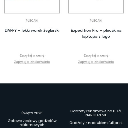
PLECAKI
PLECAKI
DAFFY – lekki worek żeglarski
Expedition Pro – plecak na
laptopa z logo
Zapytaj o cenę
Zapytaj o cenę
Zapytaj o znakowanie
Zapytaj o znakowanie
Gadżety reklamowe na BOŻE
Święta 2026
NARODZENIE
Gotowe zestawy gadżetów
Gadżety z nadrukiem full print
reklamowych