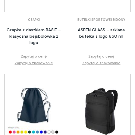
CZAPKI
BUTELKI SPORTOWE I BIDONY
Czapka z daszkiem BASIE –
ASPEN GLASS – szklana
klasyczna bejsbolówka z
butelka z logo 650 ml
logo
Zapytaj o cenę
Zapytaj o cenę
Zapytaj o znakowanie
Zapytaj o znakowanie