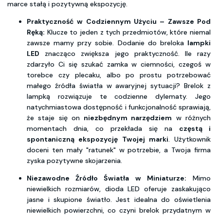
marce stałą i pozytywną ekspozycję.
Praktyczność w Codziennym Użyciu – Zawsze Pod
Ręką:
Klucze to jeden z tych przedmiotów, które niemal
zawsze mamy przy sobie. Dodanie do breloka
lampki
LED
znacząco zwiększa jego praktyczność. Ile razy
zdarzyło Ci się szukać zamka w ciemności, czegoś w
torebce czy plecaku, albo po prostu potrzebować
małego źródła światła w awaryjnej sytuacji? Brelok z
lampką rozwiązuje te codzienne dylematy. Jego
natychmiastowa dostępność i funkcjonalność sprawiają,
że staje się on
niezbędnym narzędziem
w różnych
momentach dnia, co przekłada się na
częstą i
spontaniczną ekspozycję Twojej marki
. Użytkownik
doceni ten mały "ratunek" w potrzebie, a Twoja firma
zyska pozytywne skojarzenia.
Niezawodne Źródło Światła w Miniaturze:
Mimo
niewielkich rozmiarów, dioda LED oferuje zaskakująco
jasne i skupione światło. Jest idealna do oświetlenia
niewielkich powierzchni, co czyni brelok przydatnym w