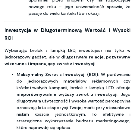
upominek przed urlopem czy na rozpoczęcie
nowego roku – jego uniwersalność sprawia, że
pasuje do wielu kontekstów i okazji.
Inwestycja w Długoterminową Wartość i Wysoki
ROI
Wybierając brelok z lampką LED, inwestujesz nie tylko w
jednorazowy gadżet, ale w
długotrwałe relacje, pozytywny
wizerunek i imponujący zwrot z inwestycji
.
Maksymalny Zwrot z Inwestycji (ROI):
W porównaniu
do jednorazowych materiałów reklamowych czy
krótkotrwałych kampanii, brelok z lampką LED oferuje
nieporównywalnie wyższy zwrot z inwestycji
. Jego
długotrwała użyteczność i wysoka wartość percepcyjna
oznaczają lata ekspozycji Twojej marki przy stosunkowo
niskim koszcie jednostkowym. To efektywne i
strategiczne wykorzystanie budżetu marketingowego,
które naprawdę się opłaca.