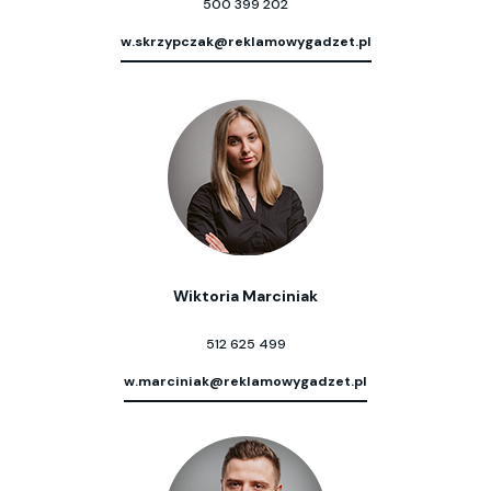
500 399 202
w.skrzypczak@reklamowygadzet.pl
Wiktoria Marciniak
512 625 499
w.marciniak@reklamowygadzet.pl