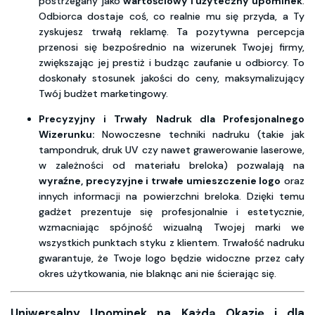
postrzegany jako
wartościowy i użyteczny upominek
.
Odbiorca dostaje coś, co realnie mu się przyda, a Ty
zyskujesz trwałą reklamę. Ta pozytywna percepcja
przenosi się bezpośrednio na wizerunek Twojej firmy,
zwiększając jej prestiż i budząc zaufanie u odbiorcy. To
doskonały stosunek jakości do ceny, maksymalizujący
Twój budżet marketingowy.
Precyzyjny i Trwały Nadruk dla Profesjonalnego
Wizerunku:
Nowoczesne techniki nadruku (takie jak
tampondruk, druk UV czy nawet grawerowanie laserowe,
w zależności od materiału breloka) pozwalają na
wyraźne, precyzyjne i trwałe umieszczenie logo
oraz
innych informacji na powierzchni breloka. Dzięki temu
gadżet prezentuje się profesjonalnie i estetycznie,
wzmacniając spójność wizualną Twojej marki we
wszystkich punktach styku z klientem. Trwałość nadruku
gwarantuje, że Twoje logo będzie widoczne przez cały
okres użytkowania, nie blaknąc ani nie ścierając się.
Uniwersalny Upominek na Każdą Okazję i dla