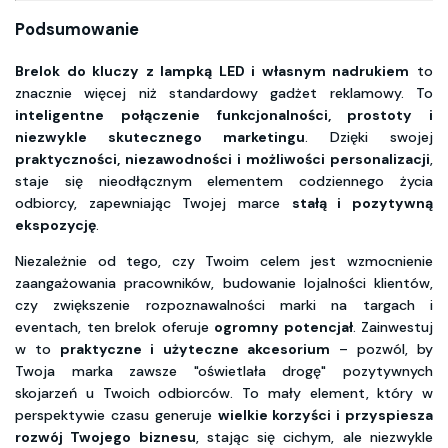
Podsumowanie
Brelok do kluczy z lampką LED i własnym nadrukiem
to
znacznie więcej niż standardowy gadżet reklamowy. To
inteligentne połączenie funkcjonalności, prostoty i
niezwykle skutecznego marketingu
. Dzięki swojej
praktyczności, niezawodności i możliwości personalizacji
,
staje się nieodłącznym elementem codziennego życia
odbiorcy, zapewniając Twojej marce
stałą i pozytywną
ekspozycję
.
Niezależnie od tego, czy Twoim celem jest wzmocnienie
zaangażowania pracowników, budowanie lojalności klientów,
czy zwiększenie rozpoznawalności marki na targach i
eventach, ten brelok oferuje
ogromny potencjał
. Zainwestuj
w to
praktyczne i użyteczne akcesorium
– pozwól, by
Twoja marka zawsze "oświetlała drogę" pozytywnych
skojarzeń u Twoich odbiorców. To mały element, który w
perspektywie czasu generuje
wielkie korzyści i przyspiesza
rozwój Twojego biznesu
, stając się cichym, ale niezwykle