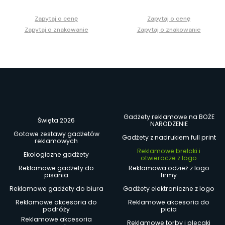
Zapytaj o cenę
Zapytaj o cenę
Zapytaj o znakowanie
Zapytaj o znakowanie
Gadżety reklamowe na BOŻE
Święta 2026
NARODZENIE
Gotowe zestawy gadżetów
Gadżety z nadrukiem full print
reklamowych
Reklamowe breloki i
Ekologiczne gadżety
otwieracze z logo
Reklamowe gadżety do
Reklamowa odzież z logo
pisania
firmy
Reklamowe gadżety do biura
Gadżety elektroniczne z logo
Reklamowe akcesoria do
Reklamowe akcesoria do
podróży
picia
Reklamowe akcesoria
Reklamowe torby i plecaki