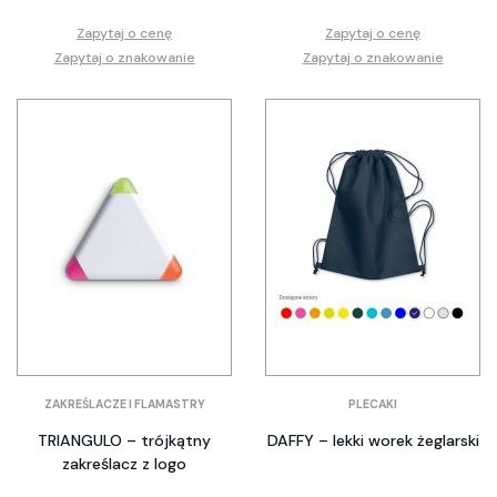
Zapytaj o cenę
Zapytaj o cenę
Zapytaj o znakowanie
Zapytaj o znakowanie
ZAKREŚLACZE I FLAMASTRY
PLECAKI
TRIANGULO – trójkątny
DAFFY – lekki worek żeglarski
zakreślacz z logo