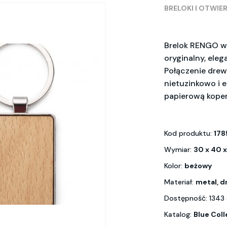
BRELOKI I OTWIE
Brelok RENGO w k
oryginalny, ele
Połączenie drew
nietuzinkowo i 
papierową koper
Kod produktu:
178
Wymiar:
30 x 40 
Kolor:
beżowy
Materiał:
metal, 
Dostępność: 1343 
Katalog:
Blue Coll