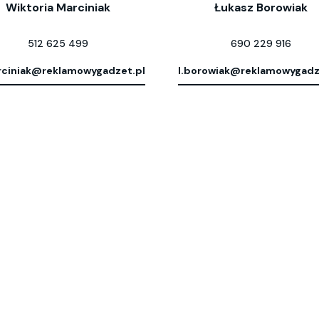
Wiktoria Marciniak
Łukasz Borowiak
512 625 499
690 229 916
ciniak@reklamowygadzet.pl
l.borowiak@reklamowygadz