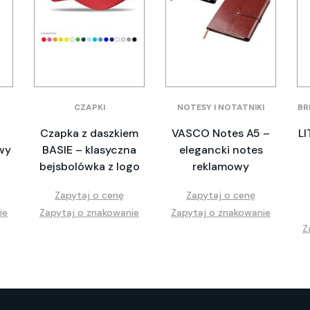
CZAPKI
NOTESY I NOTATNIKI
BR
Czapka z daszkiem
VASCO Notes A5 –
LI
wy
BASIE – klasyczna
elegancki notes
bejsbolówka z logo
reklamowy
Zapytaj o cenę
Zapytaj o cenę
ie
Zapytaj o znakowanie
Zapytaj o znakowanie
Z