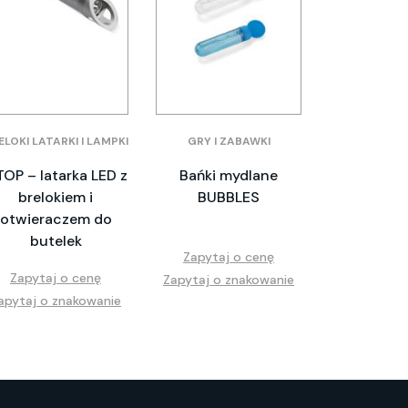
ELOKI LATARKI I LAMPKI
GRY I ZABAWKI
TOP – latarka LED z
Bańki mydlane
brelokiem i
BUBBLES
otwieraczem do
butelek
Zapytaj o cenę
Zapytaj o cenę
Zapytaj o znakowanie
apytaj o znakowanie