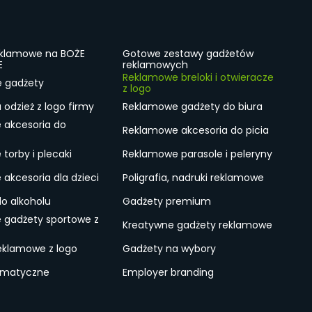
eklamowe na BOŻE
Gotowe zestawy gadżetów
E
reklamowych
Reklamowe breloki i otwieracze
e gadżety
z logo
odzież z logo firmy
Reklamowe gadżety do biura
 akcesoria do
Reklamowe akcesoria do picia
torby i plecaki
Reklamowe parasole i peleryny
akcesoria dla dzieci
Poligrafia, nadruki reklamowe
do alkoholu
Gadżety premium
 gadżety sportowe z
Kreatywne gadżety reklamowe
eklamowe z logo
Gadżety na wybory
ematyczne
Employer branding