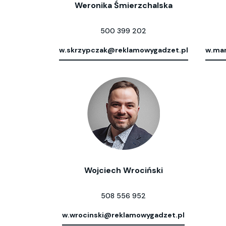
Weronika Śmierzchalska
500 399 202
w.skrzypczak@reklamowygadzet.pl
w.mar
Wojciech Wrociński
508 556 952
w.wrocinski@reklamowygadzet.pl