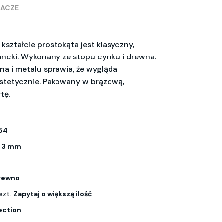
RACZE
ształcie prostokąta jest klasyczny,
gancki. Wykonany ze stopu cynku i drewna.
na i metalu sprawia, że wygląda
estetycznie. Pakowany w brązową,
tę.
54
x 3 mm
drewno
szt.
Zapytaj o większą ilość
ection