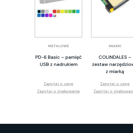
METALOWE
MIARKI
PD-6 Basic – pamięć
COLINDALES –
USB z nadrukiem
zestaw narzędzio
z miarką
Zapytaj o cenę
Zapytaj o cenę
Zapytaj o znakowanie
Zapytaj o znakowan