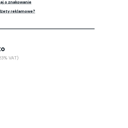
aj o znakowanie
dżety reklamowe?
to
+23% VAT)