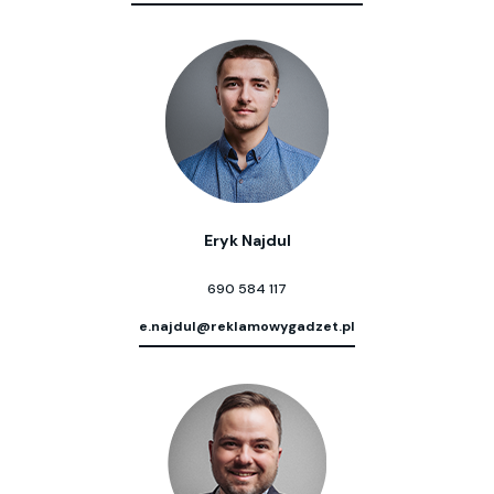
Eryk Najdul
690 584 117
e.najdul@reklamowygadzet.pl