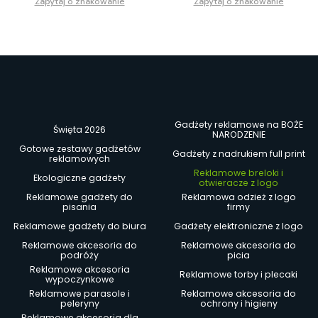
Zapytaj o znakowanie
Zapytaj o znakowanie
Gadżety reklamowe na BOŻE
Święta 2026
NARODZENIE
Gotowe zestawy gadżetów
Gadżety z nadrukiem full print
reklamowych
Reklamowe breloki i
Ekologiczne gadżety
otwieracze z logo
Reklamowe gadżety do
Reklamowa odzież z logo
pisania
firmy
Reklamowe gadżety do biura
Gadżety elektroniczne z logo
Reklamowe akcesoria do
Reklamowe akcesoria do
podróży
picia
Reklamowe akcesoria
Reklamowe torby i plecaki
wypoczynkowe
Reklamowe parasole i
Reklamowe akcesoria do
peleryny
ochrony i higieny
Reklamowe akcesoria dla