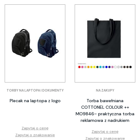
TORBY NA LAPTOPA I DOKUMENTY
NA ZAKUPY
Plecak na laptopa z logo
Torba bawełniana
COTTONEL COLOUR ++
MO9846– praktyczna torba
reklamowa z nadrukiem
Zapytaj o cenę
Zapytaj o cenę
Zapytaj o znakowanie
Zapytaj o znakowanie