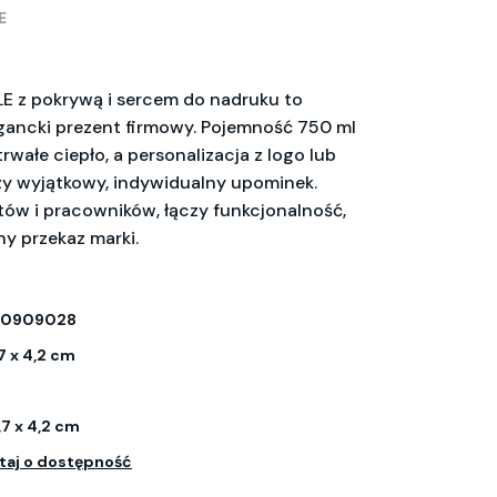
E
E z pokrywą i sercem do nadruku to
egancki prezent firmowy. Pojemność 750 ml
wałe ciepło, a personalizacja z logo lub
y wyjątkowy, indywidualny upominek.
ntów i pracowników, łączy funkcjonalność,
ny przekaz marki.
-0909028
,7 x 4,2 cm
,7 x 4,2 cm
taj o dostępność