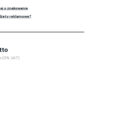
aj o znakowanie
dżety reklamowe?
tto
(+23% VAT)