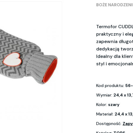
BOŻE NARODZENI
Termofor CUDDL
praktyczny i el
zapewnia długotr
dedykacją tworz
Idealny dla klie
styl i emocjonal
Kod produktu:
56
Wymiar:
24,4 x 13
Kolor:
szary
Materiał:
24,4 x 13
Dostępność:
Zapy