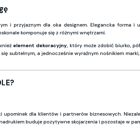
agę
m i przyjaznym dla oka designem. Elegancka forma i uro
doskonale komponuje się z różnymi wnętrzami.
ównież
element dekoracyjny
, który może zdobić biurko, 
aje się subtelnym, a jednocześnie wyraźnym nośnikiem mark
DLE?
ki upominek dla klientów i partnerów biznesowych. Niezależ
nadrukiem buduje pozytywne skojarzenia i pozostaje w pam