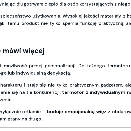
iając długotrwałe ciepło dla osób korzystających z niego
pieczeństwo użytkowania. Wysokiej jakości materiały, z k
ki temu produkt nie tylko spełnia funkcję praktyczną, al
e mówi więcej
t możliwość pełnej personalizacji. Do każdego termofor
ogo lub indywidualną dedykacją.
harakteru i staje się nie tylko praktycznym gadżetem, al
anie się na tle konkurencji,
termofor z indywidualnym n
żenie.
wyłącznie reklamie –
buduje emocjonalną więź
z obdarowa
pamiętany na długo.