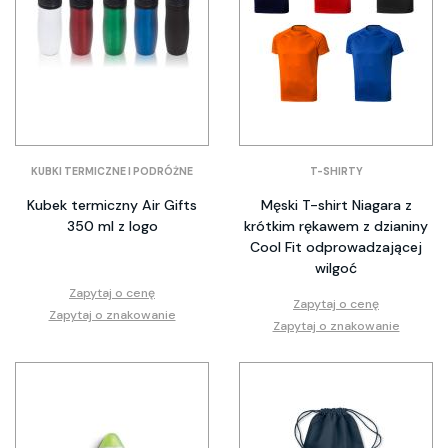
KUBKI TERMICZNE I PODRÓŻNE
T-SHIRTY
Kubek termiczny Air Gifts
Męski T-shirt Niagara z
350 ml z logo
krótkim rękawem z dzianiny
Cool Fit odprowadzającej
wilgoć
Zapytaj o cenę
Zapytaj o cenę
Zapytaj o znakowanie
Zapytaj o znakowanie