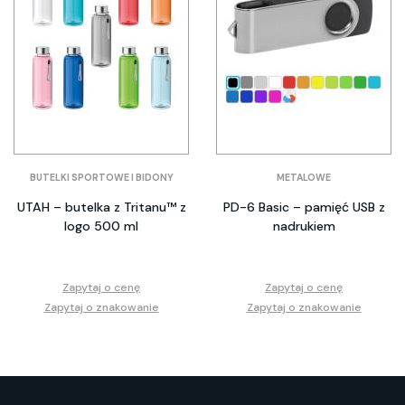
BUTELKI SPORTOWE I BIDONY
METALOWE
UTAH – butelka z Tritanu™ z
PD-6 Basic – pamięć USB z
logo 500 ml
nadrukiem
Zapytaj o cenę
Zapytaj o cenę
Zapytaj o znakowanie
Zapytaj o znakowanie