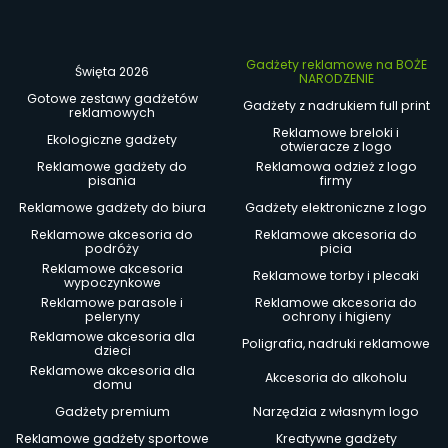
Gadżety reklamowe na BOŻE
Święta 2026
NARODZENIE
Gotowe zestawy gadżetów
Gadżety z nadrukiem full print
reklamowych
Reklamowe breloki i
Ekologiczne gadżety
otwieracze z logo
Reklamowe gadżety do
Reklamowa odzież z logo
pisania
firmy
Reklamowe gadżety do biura
Gadżety elektroniczne z logo
Reklamowe akcesoria do
Reklamowe akcesoria do
podróży
picia
Reklamowe akcesoria
Reklamowe torby i plecaki
wypoczynkowe
Reklamowe parasole i
Reklamowe akcesoria do
peleryny
ochrony i higieny
Reklamowe akcesoria dla
Poligrafia, nadruki reklamowe
dzieci
Reklamowe akcesoria dla
Akcesoria do alkoholu
domu
Gadżety premium
Narzędzia z własnym logo
Reklamowe gadżety sportowe
Kreatywne gadżety