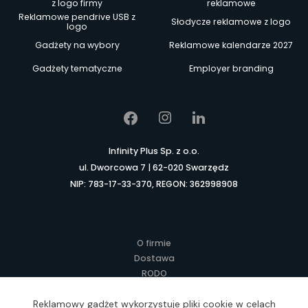
z logo firmy
reklamowe
Reklamowe pendrive USB z
Słodycze reklamowe z logo
logo
Gadżety na wybory
Reklamowe kalendarze 2027
Gadżety tematyczne
Employer branding
Infinity Plus Sp. z o.o.
ul. Dworcowa 7 | 62-020 Swarzędz
NIP: 783-17-33-370, REGON: 362998908
O firmie
Dostawa
RODO
Kontakt
Regulamin
Reklamowy gadżet wykorzystuje pliki cookie w celach