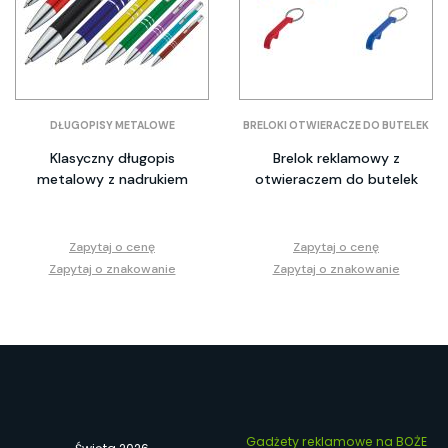
DŁUGOPISY METALOWE
BRELOKI OTWIERACZE DO BUTELEK
Klasyczny długopis
Brelok reklamowy z
metalowy z nadrukiem
otwieraczem do butelek
Zapytaj o cenę
Zapytaj o cenę
Zapytaj o znakowanie
Zapytaj o znakowanie
Gadżety reklamowe na BOŻE