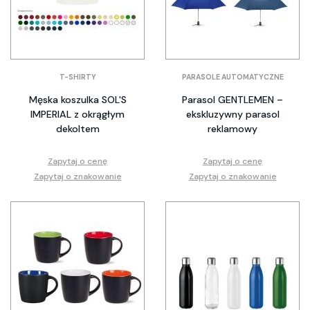
T-SHIRTY
PARASOLE AUTOMATYCZNE
Męska koszulka SOL'S
Parasol GENTLEMEN –
IMPERIAL z okrągłym
ekskluzywny parasol
dekoltem
reklamowy
Zapytaj o cenę
Zapytaj o cenę
Zapytaj o znakowanie
Zapytaj o znakowanie