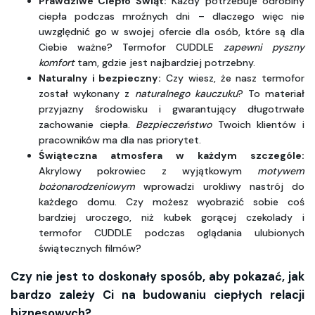
Prawdziwe Ciepło Świąt:
 Każdy potrzebuje odrobiny 
ciepła podczas mroźnych dni – dlaczego więc nie 
uwzględnić go w swojej ofercie dla osób, które są dla 
Ciebie ważne? Termofor CUDDLE 
zapewni pyszny 
komfort
 tam, gdzie jest najbardziej potrzebny.
Naturalny i bezpieczny:
 Czy wiesz, że nasz termofor 
został wykonany z 
naturalnego kauczuku
? To materiał 
przyjazny środowisku i gwarantujący długotrwałe 
zachowanie ciepła. 
Bezpieczeństwo
 Twoich klientów i 
pracowników ma dla nas priorytet.
Świąteczna atmosfera w każdym szczególe:
Akrylowy pokrowiec z wyjątkowym 
motywem 
bożonarodzeniowym
 wprowadzi urokliwy nastrój do 
każdego domu. Czy możesz wyobrazić sobie coś 
bardziej uroczego, niż kubek gorącej czekolady i 
termofor CUDDLE podczas oglądania ulubionych 
świątecznych filmów?
Czy nie jest to doskonały sposób, aby pokazać, jak 
bardzo zależy Ci na budowaniu ciepłych relacji 
biznesowych?