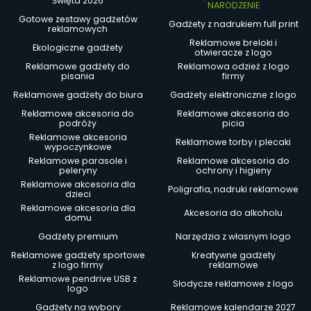
Święta 2026
NARODZENIE
Gotowe zestawy gadżetów
Gadżety z nadrukiem full print
reklamowych
Reklamowe breloki i
Ekologiczne gadżety
otwieracze z logo
Reklamowe gadżety do
Reklamowa odzież z logo
pisania
firmy
Reklamowe gadżety do biura
Gadżety elektroniczne z logo
Reklamowe akcesoria do
Reklamowe akcesoria do
podróży
picia
Reklamowe akcesoria
Reklamowe torby i plecaki
wypoczynkowe
Reklamowe parasole i
Reklamowe akcesoria do
peleryny
ochrony i higieny
Reklamowe akcesoria dla
Poligrafia, nadruki reklamowe
dzieci
Reklamowe akcesoria dla
Akcesoria do alkoholu
domu
Gadżety premium
Narzędzia z własnym logo
Reklamowe gadżety sportowe
Kreatywne gadżety
z logo firmy
reklamowe
Reklamowe pendrive USB z
Słodycze reklamowe z logo
logo
Gadżety na wybory
Reklamowe kalendarze 2027