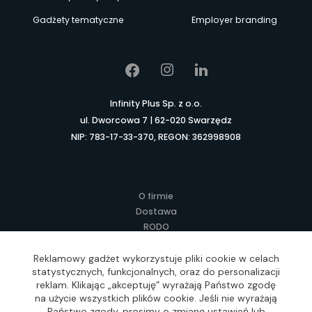
Gadżety tematyczne
Employer branding
Infinity Plus Sp. z o.o.
ul. Dworcowa 7 | 62-020 Swarzędz
NIP: 783-17-33-370, REGON: 362998908
O firmie
Dostawa
RODO
Kontakt
Regulamin
Reklamowy gadżet wykorzystuje pliki cookie w celach
statystycznych, funkcjonalnych, oraz do personalizacji
Lokalne Gadżety Reklamowe
reklam. Klikając „akceptuję” wyrażają Państwo zgodę
Jak zamawiać?
na użycie wszystkich plików cookie. Jeśli nie wyrażają
Słownik pojęć
Państwo zgody, prosimy o zmianę ustawień lub