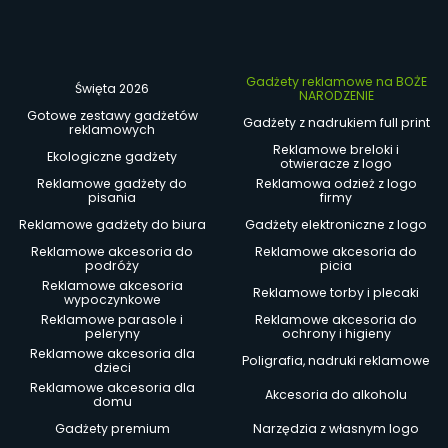
Gadżety reklamowe na BOŻE
Święta 2026
NARODZENIE
Gotowe zestawy gadżetów
Gadżety z nadrukiem full print
reklamowych
Reklamowe breloki i
Ekologiczne gadżety
otwieracze z logo
Reklamowe gadżety do
Reklamowa odzież z logo
pisania
firmy
Reklamowe gadżety do biura
Gadżety elektroniczne z logo
Reklamowe akcesoria do
Reklamowe akcesoria do
podróży
picia
Reklamowe akcesoria
Reklamowe torby i plecaki
wypoczynkowe
Reklamowe parasole i
Reklamowe akcesoria do
peleryny
ochrony i higieny
Reklamowe akcesoria dla
Poligrafia, nadruki reklamowe
dzieci
Reklamowe akcesoria dla
Akcesoria do alkoholu
domu
Gadżety premium
Narzędzia z własnym logo