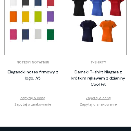
NOTESY I NOTATNIKI
T-SHIRTY
Elegancki notes firmowy z
Damski T-shirt Niagara z
logo, A5
krótkim rękawem z dzianiny
Cool Fit
Zapytaj o cenę
Zapytaj o cenę
Zapytaj o znakowanie
Zapytaj o znakowanie