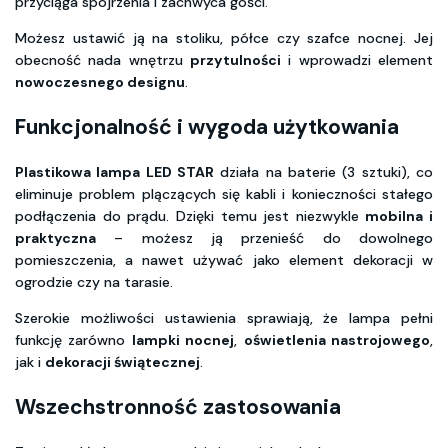
przyciąga spojrzenia i zachwyca gości.
Możesz ustawić ją na stoliku, półce czy szafce nocnej. Jej
obecność nada wnętrzu
przytulności
i wprowadzi element
nowoczesnego designu
.
Funkcjonalność i wygoda użytkowania
Plastikowa lampa LED STAR
działa na baterie (3 sztuki), co
eliminuje problem plączących się kabli i konieczności stałego
podłączenia do prądu. Dzięki temu jest niezwykle
mobilna i
praktyczna
– możesz ją przenieść do dowolnego
pomieszczenia, a nawet używać jako element dekoracji w
ogrodzie czy na tarasie.
Szerokie możliwości ustawienia sprawiają, że lampa pełni
funkcję zarówno
lampki nocnej
,
oświetlenia nastrojowego
,
jak i
dekoracji świątecznej
.
Wszechstronność zastosowania