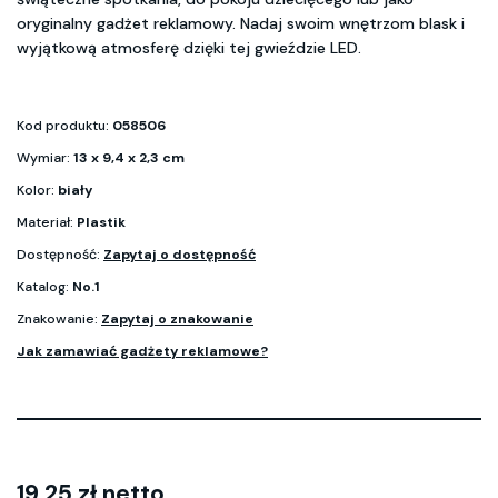
oryginalny gadżet reklamowy. Nadaj swoim wnętrzom blask i
wyjątkową atmosferę dzięki tej gwieździe LED.
Kod produktu:
058506
Wymiar:
13 x 9,4 x 2,3 cm
Kolor:
biały
Materiał:
Plastik
Dostępność:
Zapytaj o dostępność
Katalog:
No.1
Znakowanie:
Zapytaj o znakowanie
Jak zamawiać gadżety reklamowe?
19.25 zł netto