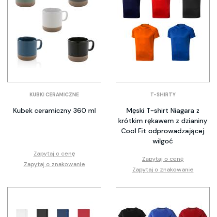
KUBKI CERAMICZNE
T-SHIRTY
Kubek ceramiczny 360 ml
Męski T-shirt Niagara z
krótkim rękawem z dzianiny
Cool Fit odprowadzającej
wilgoć
Zapytaj o cenę
Zapytaj o cenę
Zapytaj o znakowanie
Zapytaj o znakowanie