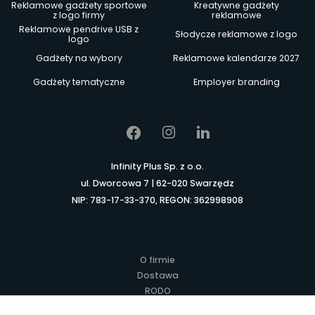
Reklamowe gadżety sportowe
Kreatywne gadżety
z logo firmy
reklamowe
Reklamowe pendrive USB z
Słodycze reklamowe z logo
logo
Gadżety na wybory
Reklamowe kalendarze 2027
Gadżety tematyczne
Employer branding
Infinity Plus Sp. z o.o.
ul. Dworcowa 7 | 62-020 Swarzędz
NIP: 783-17-33-370, REGON: 362998908
O firmie
Dostawa
RODO
Kontakt