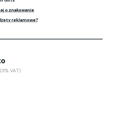
n Gifts
aj o znakowanie
dżety reklamowe?
to
+23% VAT)