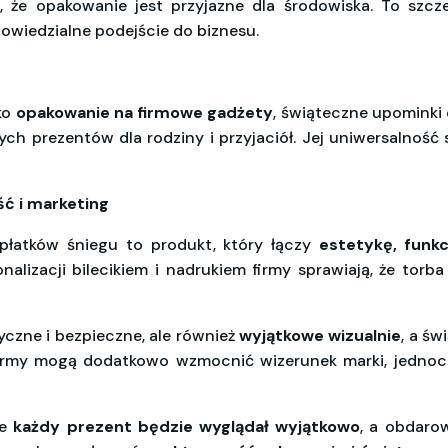
, że opakowanie jest przyjazne dla środowiska. To szcz
powiedzialne podejście do biznesu.
ko
opakowanie na firmowe gadżety
, świąteczne upominki 
ch prezentów dla rodziny i przyjaciół. Jej uniwersalność 
ć i marketing
płatków śniegu to produkt, który łączy
estetykę, funkc
onalizacji bilecikiem i nadrukiem firmy sprawiają, że to
ktyczne i bezpieczne, ale również
wyjątkowe wizualnie
, a ś
. Firmy mogą dodatkowo wzmocnić wizerunek marki, jedno
że
każdy prezent będzie wyglądał wyjątkowo
, a obdarow