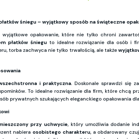
płatków śniegu – wyjątkowy sposób na świąteczne opa
 wyjątkowe opakowanie, które nie tylko chroni zawarto
em płatków śniegu
to idealne rozwiązanie dla osób i f
ru, torba zachwyca nie tylko trwałością, ale także
wyjątk
osowania
wszechstronna i praktyczna
. Doskonale sprawdzi się 
 upominków. To idealne rozwiązanie dla firm, które chcą 
 osób prywatnych szukających eleganckiego opakowania dla 
kowi
umieszczony przy uchwycie
, który umożliwia dodanie i
rezent nabiera
osobistego charakteru
, a obdarowany czuj