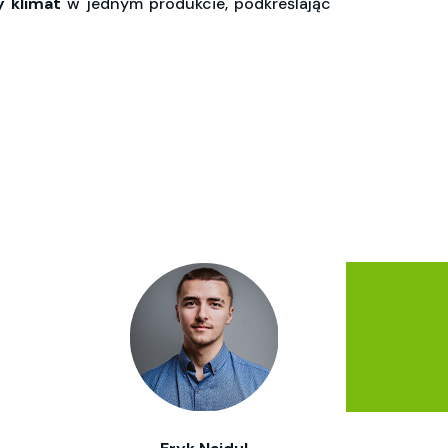
y klimat
w jednym produkcie, podkreślając