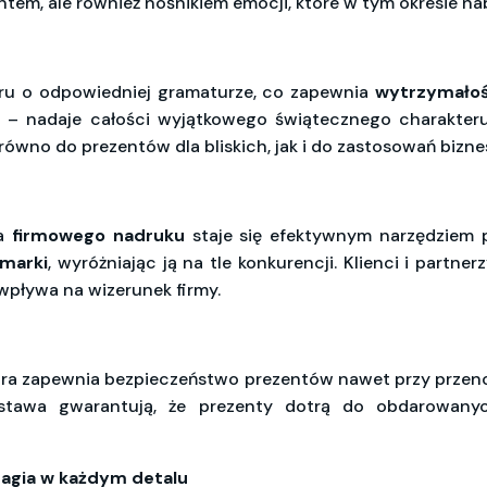
entem, ale również nośnikiem emocji, które w tym okresie n
eru o odpowiedniej gramaturze, co zapewnia
wytrzymałość
 nadaje całości wyjątkowego świątecznego charakteru. 
równo do prezentów dla bliskich, jak i do zastosowań bizn
ia
firmowego nadruku
staje się efektywnym narzędziem p
marki
, wyróżniając ją na tle konkurencji. Klienci i partn
wpływa na wizerunek firmy.
tóra zapewnia bezpieczeństwo prezentów nawet przy przeno
stawa gwarantują, że prezenty dotrą do obdarowany
agia w każdym detalu