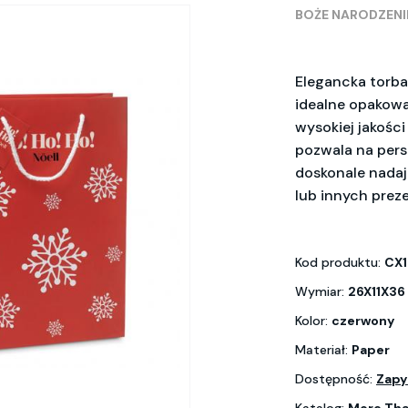
BOŻE NARODZENI
Elegancka torba
idealne opakowa
wysokiej jakości
pozwala na perso
doskonale nada
lub innych prez
Kod produktu:
CX1
Wymiar:
26X11X36
Kolor:
czerwony
Materiał:
Paper
Dostępność:
Zapy