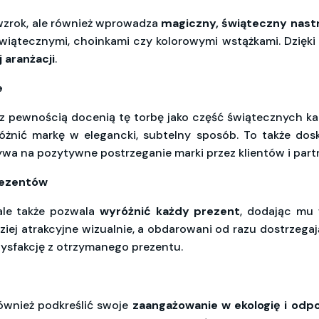
 wzrok, ale również wprowadza
magiczny, świąteczny nastr
świątecznymi, choinkami czy kolorowymi wstążkami. Dzięk
aranżacji
.
e
, z pewnością docenią tę torbę jako część świątecznych k
żnić markę w elegancki, subtelny sposób. To także dos
ywa na pozytywne postrzeganie marki przez klientów i par
rezentów
 ale także pozwala
wyróżnić każdy prezent
, dodając mu 
rdziej atrakcyjne wizualnie, a obdarowani od razu dostrzeg
tysfakcję z otrzymanego prezentu.
ównież podkreślić swoje
zaangażowanie w ekologię i odp