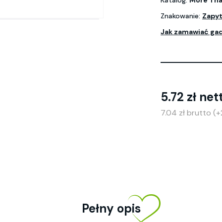
Katalog:
More Tha
Znakowanie:
Zapyt
Jak zamawiać ga
5.72 zł net
7.04 zł brutto (
Pełny opis