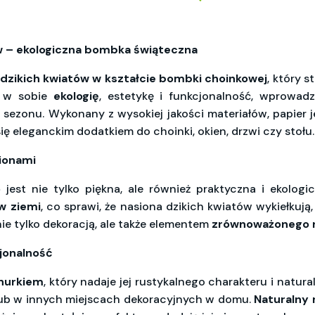
ów – ekologiczna bombka świąteczna
 dzikich kwiatów w kształcie bombki choinkowej
, który 
y w sobie
ekologię
, estetykę i funkcjonalność, wprow
ezonu. Wykonany z wysokiej jakości materiałów, papier j
ię eleganckim dodatkiem do choinki, okien, drzwi czy stołu.
sionami
o
jest nie tylko piękna, ale również praktyczna i ekolog
w ziemi
, co sprawi, że nasiona dzikich kwiatów wykiełkuj
ie tylko dekoracją, ale także elementem
zrównoważonego 
cjonalność
nurkiem
, który nadaje jej rustykalnego charakteru i nat
lub w innych miejscach dekoracyjnych w domu.
Naturalny 