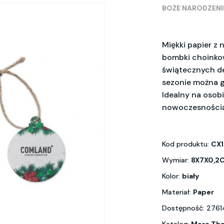
BOŻE NARODZENI
Miękki papier z 
bombki choinkow
świątecznych de
sezonie można g
Idealny na osobi
nowoczesnością 
Kod produktu:
CX1
Wymiar:
8X7X0,2
Kolor:
biały
Materiał:
Paper
Dostępność: 2761