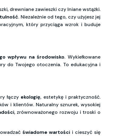
ki, drewniane zawieszki czy lniane wstążki.
ytulność
. Niezależnie od tego, czy użyjesz jej
racyjnym, który przyciąga wzrok i buduje
go wpływu na środowisko
. Wykiełkowane
ury do Twojego otoczenia. To edukacyjna i
óry łączy
ekologię
, estetykę i praktyczność.
ków i klientów. Naturalny sznurek, wysokiej
adości
, zrównoważonego rozwoju i troski o
rowadzać
świadome wartości
i cieszyć się