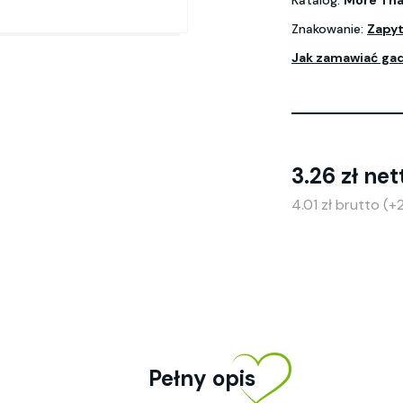
Katalog:
More Tha
Znakowanie:
Zapyt
Jak zamawiać ga
3.26 zł net
4.01 zł brutto (
Pełny opis