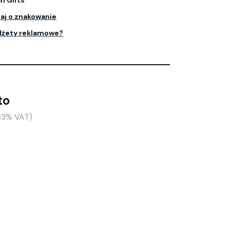
n Gifts
aj o znakowanie
dżety reklamowe?
to
+23% VAT)