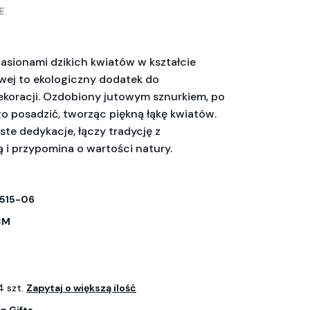
E
nasionami dzikich kwiatów w kształcie
ej to ekologiczny dodatek do
koracji. Ozdobiony jutowym sznurkiem, po
o posadzić, tworząc piękną łąkę kwiatów.
ste dedykacje, łączy tradycję z
i przypomina o wartości natury.
515-06
CM
4 szt.
Zapytaj o większą ilość