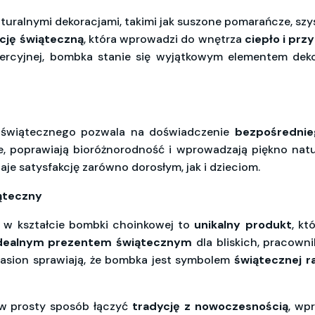
uralnymi dekoracjami, takimi jak suszone pomarańcze, szysz
ację świąteczną
, która wprowadzi do wnętrza
ciepło i prz
ercyjnej, bombka stanie się wyjątkowym elementem deko
 świątecznego pozwala na doświadczenie
bezpośrednie
ce, poprawiają bioróżnorodność i wprowadzają piękno nat
daje satysfakcję zarówno dorosłym, jak i dzieciom.
ąteczny
w w kształcie bombki choinkowej to
unikalny produkt
, kt
dealnym prezentem świątecznym
dla bliskich, pracowni
 nasion sprawiają, że bombka jest symbolem
świątecznej r
w prosty sposób łączyć
tradycję z nowoczesnością
, wp