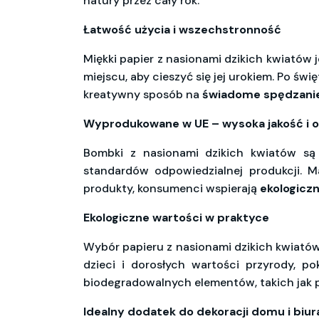
natury przez cały rok.
Łatwość użycia i wszechstronność
Miękki papier z nasionami dzikich kwiatów 
miejscu, aby cieszyć się jej urokiem. Po św
kreatywny sposób na
świadome spędzanie
Wyprodukowane w UE – wysoka jakość i o
Bombki z nasionami dzikich kwiatów s
standardów odpowiedzialnej produkcji. Ma
produkty, konsumenci wspierają
ekologicz
Ekologiczne wartości w praktyce
Wybór papieru z nasionami dzikich kwiató
dzieci i dorosłych wartości przyrody, p
biodegradowalnych elementów, takich jak pa
Idealny dodatek do dekoracji domu i biur