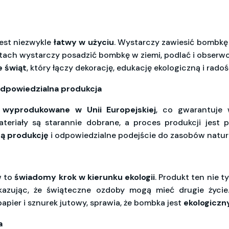
jest niezwykle
łatwy w użyciu
. Wystarczy zawiesić bombkę
iętach wystarczy posadzić bombkę w ziemi, podlać i obserwo
 świąt
, który łączy dekorację, edukację ekologiczną i radoś
dpowiedzialna produkcja
ą
wyprodukowane w Unii Europejskiej
, co gwarantuje 
teriały są starannie dobrane, a proces produkcji jest p
ną produkcję
i odpowiedzialne podejście do zasobów natur
w to
świadomy krok w kierunku ekologii
. Produkt ten nie t
okazując, że świąteczne ozdoby mogą mieć drugie życie
pier i sznurek jutowy, sprawia, że bombka jest
ekologicz
a