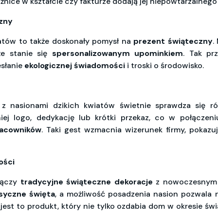
żnice w kształcie czy fakturze dodają jej niepowtarzalnego
czny
iatów to także doskonały pomysł na
prezent świąteczny
.
że stanie się
spersonalizowanym upominkiem
. Tak pr
esłanie
ekologicznej świadomości
i troski o środowisko.
a z nasionami dzikich kwiatów świetnie sprawdza się r
ej logo, dedykację lub krótki przekaz, co w połączeni
racowników
. Taki gest wzmacnia wizerunek firmy, pokazuj
ości
łączy
tradycyjne świąteczne dekoracje
z nowoczesnym po
asyczne święta
, a możliwość posadzenia nasion pozwal
u jest to produkt, który nie tylko ozdabia dom w okresie ś