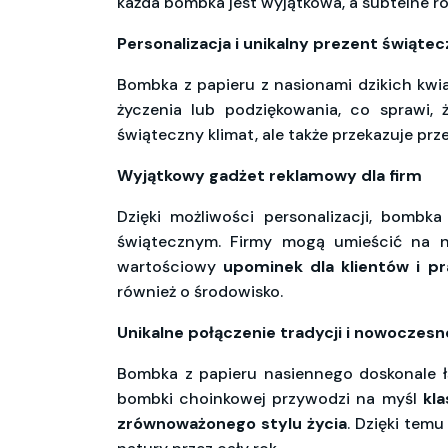
każda bombka jest wyjątkowa, a subtelne ró
Personalizacja i unikalny prezent świąte
Bombka z papieru z nasionami dzikich kw
życzenia lub podziękowania, co sprawi, 
świąteczny klimat, ale także przekazuje prz
Wyjątkowy gadżet reklamowy dla firm
Dzięki możliwości personalizacji, bombk
świątecznym. Firmy mogą umieścić na ni
wartościowy
upominek dla klientów i p
również o środowisko.
Unikalne połączenie tradycji i nowoczesn
Bombka z papieru nasiennego doskonale 
bombki choinkowej przywodzi na myśl
kl
zrównoważonego stylu życia
. Dzięki tem