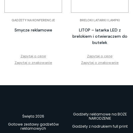
GADŻETY NA KONFERENCJE
BRELOKI LATARKI I LAMPKI
Smycze reklamowe
LITOP – latarka LED z
brelokiem i otwieraczem do
butelek
Zapytaj o cenę
Zapytaj o cenę
Zapytaj o znakowanie
Zapytaj o znakowanie
Gadżety reklamowe na BOŻE
Święta 2026
NARODZENIE
Gotowe zestawy gadżetów
Gadżety z nadrukiem full print
reklamowych