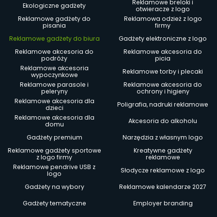
Reklamowe breloki i
Ekologiczne gadżety
otwieracze z logo
Reklamowe gadżety do
Reklamowa odzież z logo
pisania
firmy
Reklamowe gadżety do biura
Gadżety elektroniczne z logo
Reklamowe akcesoria do
Reklamowe akcesoria do
podróży
picia
Reklamowe akcesoria
Reklamowe torby i plecaki
wypoczynkowe
Reklamowe parasole i
Reklamowe akcesoria do
peleryny
ochrony i higieny
Reklamowe akcesoria dla
Poligrafia, nadruki reklamowe
dzieci
Reklamowe akcesoria dla
Akcesoria do alkoholu
domu
Gadżety premium
Narzędzia z własnym logo
Reklamowe gadżety sportowe
Kreatywne gadżety
z logo firmy
reklamowe
Reklamowe pendrive USB z
Słodycze reklamowe z logo
logo
Gadżety na wybory
Reklamowe kalendarze 2027
Gadżety tematyczne
Employer branding