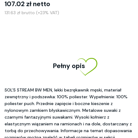
107.02 zł netto
131.63 zł brutto (+23% VAT)
Pełny opis
SOL'S STREAM BW MEN, lekki bezrękawnik męski, materiał
zewnętrzny i podszewka: 100% poliester. Wypełnienie: 100%
poliester puch. Przednie zapięcie i boczne kieszenie z
nylonowym zamkiem błyskawicznym. Metalowe suwaki z
czarnymi fantazyjnymi suwakami. Wysoki kołnierz z
elastycznym wiązaniem na ramionach i na dole, dostarczany z
torbą do przechowywania. Informacje na temat dopasowania
rozmiarów można znaleźć w tabeli rozmiarów w sekcji