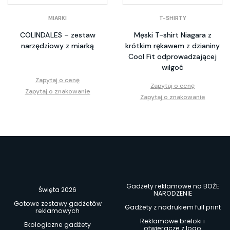
MIARKI
T-SHIRTY
COLINDALES – zestaw
Męski T-shirt Niagara z
narzędziowy z miarką
krótkim rękawem z dzianiny
Cool Fit odprowadzającej
wilgoć
Zapytaj o cenę
Zapytaj o cenę
Zapytaj o znakowanie
Zapytaj o znakowanie
Gadżety reklamowe na BOŻE
Święta 2026
NARODZENIE
Gotowe zestawy gadżetów
Gadżety z nadrukiem full print
reklamowych
Reklamowe breloki i
Ekologiczne gadżety
otwieracze z logo