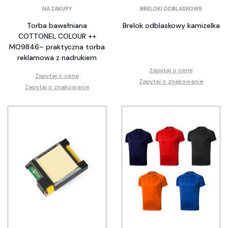
NA ZAKUPY
BRELOKI ODBLASKOWE
Torba bawełniana
Brelok odblaskowy kamizelka
COTTONEL COLOUR ++
MO9846– praktyczna torba
reklamowa z nadrukiem
Zapytaj o cenę
Zapytaj o cenę
Zapytaj o znakowanie
Zapytaj o znakowanie