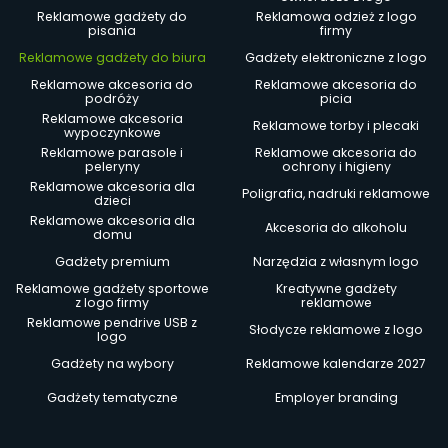
Reklamowe gadżety do
Reklamowa odzież z logo
pisania
firmy
Reklamowe gadżety do biura
Gadżety elektroniczne z logo
Reklamowe akcesoria do
Reklamowe akcesoria do
podróży
picia
Reklamowe akcesoria
Reklamowe torby i plecaki
wypoczynkowe
Reklamowe parasole i
Reklamowe akcesoria do
peleryny
ochrony i higieny
Reklamowe akcesoria dla
Poligrafia, nadruki reklamowe
dzieci
Reklamowe akcesoria dla
Akcesoria do alkoholu
domu
Gadżety premium
Narzędzia z własnym logo
Reklamowe gadżety sportowe
Kreatywne gadżety
z logo firmy
reklamowe
Reklamowe pendrive USB z
Słodycze reklamowe z logo
logo
Gadżety na wybory
Reklamowe kalendarze 2027
Gadżety tematyczne
Employer branding