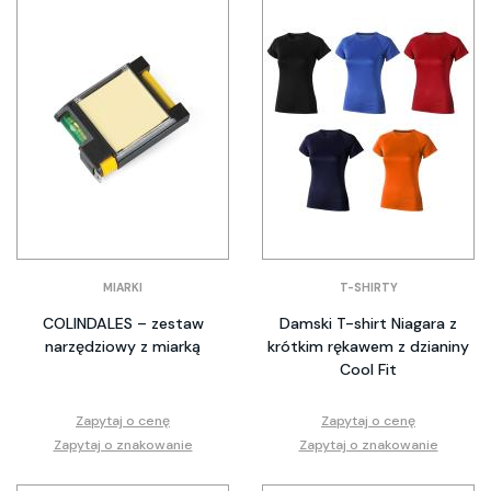
MIARKI
T-SHIRTY
COLINDALES – zestaw
Damski T-shirt Niagara z
narzędziowy z miarką
krótkim rękawem z dzianiny
Cool Fit
Zapytaj o cenę
Zapytaj o cenę
Zapytaj o znakowanie
Zapytaj o znakowanie