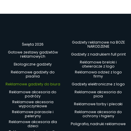
Gadżety reklamowe na BOŻE
Święta 2026
NARODZENIE
Gotowe zestawy gadżetów
Gadżety z nadrukiem full print
reklamowych
Reklamowe breloki i
Ekologiczne gadżety
otwieracze z logo
Reklamowe gadżety do
Reklamowa odzież z logo
pisania
firmy
Reklamowe gadżety do biura
Gadżety elektroniczne z logo
Reklamowe akcesoria do
Reklamowe akcesoria do
podróży
picia
Reklamowe akcesoria
Reklamowe torby i plecaki
wypoczynkowe
Reklamowe parasole i
Reklamowe akcesoria do
peleryny
ochrony i higieny
Reklamowe akcesoria dla
Poligrafia, nadruki reklamowe
dzieci