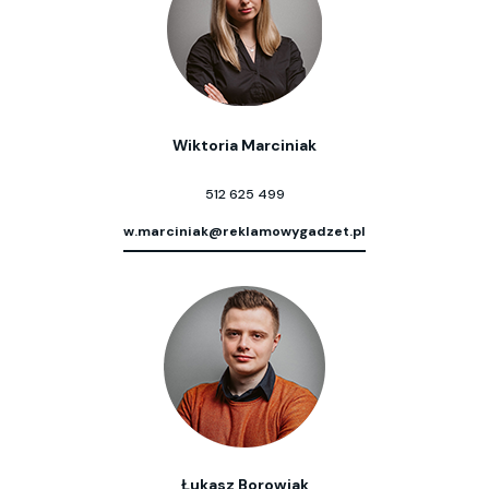
Wiktoria Marciniak
512 625 499
w.marciniak@reklamowygadzet.pl
Łukasz Borowiak