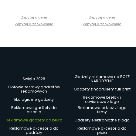
Zapytaj o cenę
Zapytaj o cenę
Zapytaj o znakowanie
Zapytaj o znakowanie
Gadżety reklamowe na BOŻE
Święta 2026
NARODZENIE
Gotowe zestawy gadżetów
Gadżety z nadrukiem full print
reklamowych
Reklamowe breloki i
Ekologiczne gadżety
otwieracze z logo
Reklamowe gadżety do
Reklamowa odzież z logo
pisania
firmy
Reklamowe gadżety do biura
Gadżety elektroniczne z logo
Reklamowe akcesoria do
Reklamowe akcesoria do
podróży
picia