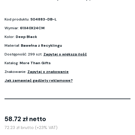
Kod produktu:
S04883-DB-L
Wymiar:
61X40X24CM
Kolor:
Deep Black
Materiał:
Bawełna z Recyklingu
Dostępność: 299 szt.
Zapytaj o większą ilość
Katalog:
More Than Gifts
Znakowanie:
Zapytaj o znakowanie
Jak zamawiać gadżety reklamowe?
58.72 zł netto
72.23 zł brutto (+23% VAT)