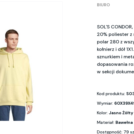
BIURO
SOL'S CONDOR, b
20% poliester z 
polar 280 z wsz
kołnierz i dół 1
sznurkiem i met
dopasowania ro
w sekcji dokume
Kod produktu:
S03
Wymiar:
60X39X4
Kolor:
Jasno Żółty
Materiał:
Bawełna
Dostępność: 79 s