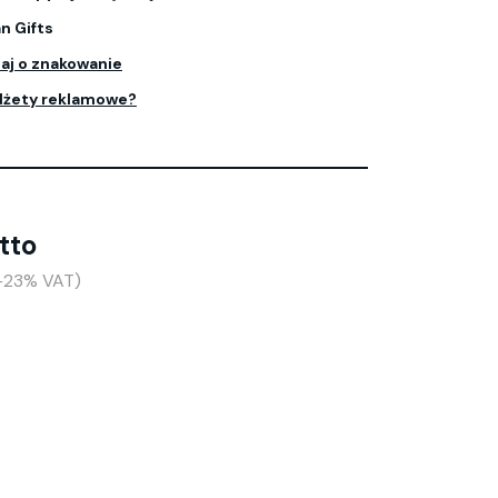
n Gifts
aj o znakowanie
dżety reklamowe?
tto
(+23% VAT)