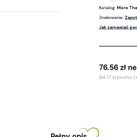
Katalog:
More Tha
Znakowanie:
Zapyt
Jak zamawiać ga
76.56 zł ne
94.17 zł brutto 
Pełny opis