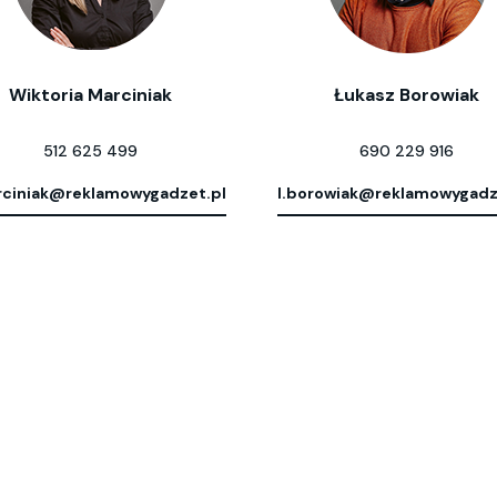
Wiktoria Marciniak
Łukasz Borowiak
512 625 499
690 229 916
ciniak@reklamowygadzet.pl
l.borowiak@reklamowygadz