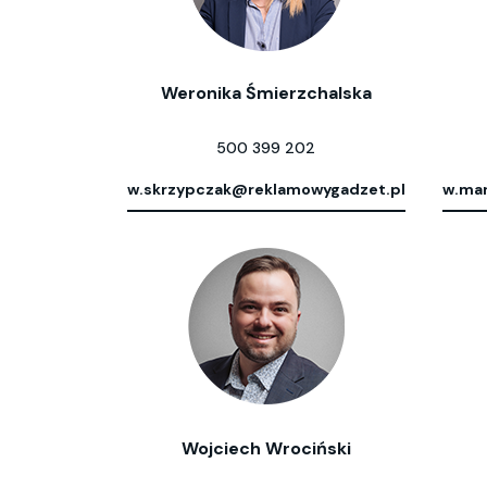
Weronika Śmierzchalska
500 399 202
w.skrzypczak@reklamowygadzet.pl
w.mar
Wojciech Wrociński