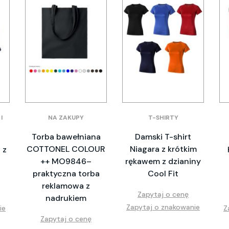
I
NA ZAKUPY
T-SHIRTY
Torba bawełniana
Damski T-shirt
COTTONEL COLOUR
Niagara z krótkim
 z
++ MO9846–
rękawem z dzianiny
praktyczna torba
Cool Fit
reklamowa z
Zapytaj o cenę
nadrukiem
Zapytaj o znakowanie
ie
Z
Zapytaj o cenę