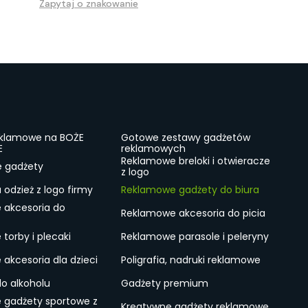
Zapytaj o znakowanie
eklamowe na BOŻE
Gotowe zestawy gadżetów
E
reklamowych
Reklamowe breloki i otwieracze
e gadżety
z logo
odzież z logo firmy
Reklamowe gadżety do biura
 akcesoria do
Reklamowe akcesoria do picia
torby i plecaki
Reklamowe parasole i peleryny
akcesoria dla dzieci
Poligrafia, nadruki reklamowe
do alkoholu
Gadżety premium
 gadżety sportowe z
Kreatywne gadżety reklamowe