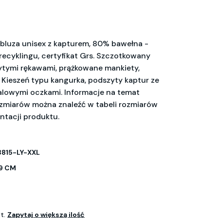
luza unisex z kapturem, 80% bawełna -
recyklingu, certyfikat Grs. Szczotkowany
ytymi rękawami, prążkowane mankiety,
X1. Kieszeń typu kangurka, podszyty kaptur ze
alowymi oczkami. Informacje na temat
zmiarów można znaleźć w tabeli rozmiarów
ntacji produktu.
815-LY-XXL
9 CM
zt.
Zapytaj o większą ilość