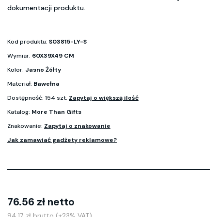
dokumentacji produktu.
Kod produktu:
S03815-LY-S
Wymiar:
60X39X49 CM
Kolor:
Jasno Żółty
Materiał:
Bawełna
Dostępność: 154 szt.
Zapytaj o większą ilość
Katalog:
More Than Gifts
Znakowanie:
Zapytaj o znakowanie
Jak zamawiać gadżety reklamowe?
76.56 zł netto
94.17 zł brutto (+23% VAT)