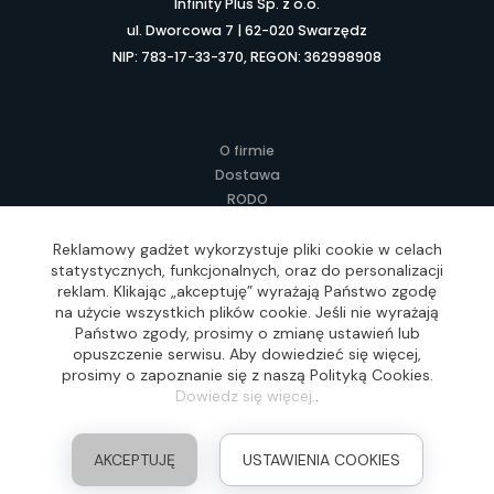
Infinity Plus Sp. z o.o.
ul. Dworcowa 7 | 62-020 Swarzędz
NIP: 783-17-33-370, REGON: 362998908
O firmie
Dostawa
RODO
Kontakt
Regulamin
Reklamowy gadżet wykorzystuje pliki cookie w celach
statystycznych, funkcjonalnych, oraz do personalizacji
Lokalne Gadżety Reklamowe
reklam. Klikając „akceptuję” wyrażają Państwo zgodę
Jak zamawiać?
na użycie wszystkich plików cookie. Jeśli nie wyrażają
Słownik pojęć
Państwo zgody, prosimy o zmianę ustawień lub
FAQ
opuszczenie serwisu. Aby dowiedzieć się więcej,
prosimy o zapoznanie się z naszą Polityką Cookies.
Dowiedz się więcej.
.
Realizacja: Idea4Me.pl, Wszelkie prawa zastrzeżone
AKCEPTUJĘ
USTAWIENIA COOKIES