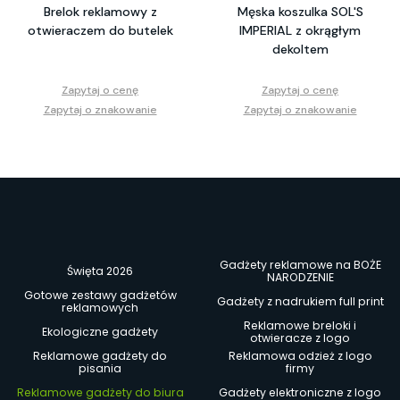
Brelok reklamowy z
Męska koszulka SOL'S
otwieraczem do butelek
IMPERIAL z okrągłym
dekoltem
Zapytaj o cenę
Zapytaj o cenę
Zapytaj o znakowanie
Zapytaj o znakowanie
Gadżety reklamowe na BOŻE
Święta 2026
NARODZENIE
Gotowe zestawy gadżetów
Gadżety z nadrukiem full print
reklamowych
Reklamowe breloki i
Ekologiczne gadżety
otwieracze z logo
Reklamowe gadżety do
Reklamowa odzież z logo
pisania
firmy
Reklamowe gadżety do biura
Gadżety elektroniczne z logo