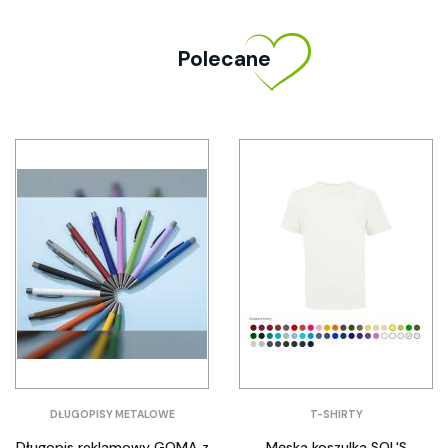
Polecane
DŁUGOPISY METALOWE
T-SHIRTY
Długopis reklamowy GOMA z
Męska koszulka SOL'S