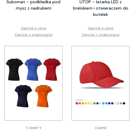
Subomat – podkładka pod
LITOP – latarka LED z
mysz z nadrukiem
brelokiem i otwieraczem do
butelek
Zapytaj o cenę
Zapytaj o cenę
Zapytaj o znakowanie
Zapytaj o znakowanie
T-SHIRTY
CZAPKI