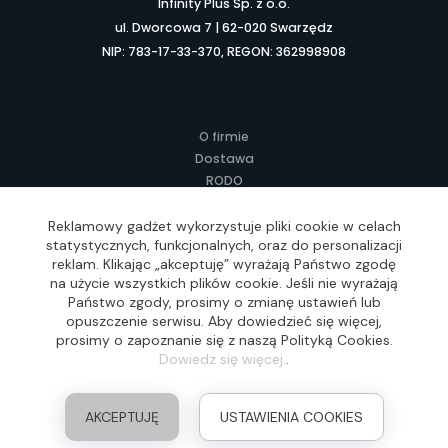
Infinity Plus Sp. z o.o.
ul. Dworcowa 7 | 62-020 Swarzędz
NIP: 783-17-33-370, REGON: 362998908
O firmie
Dostawa
RODO
Kontakt
Regulamin
Reklamowy gadżet wykorzystuje pliki cookie w celach
statystycznych, funkcjonalnych, oraz do personalizacji
Lokalne Gadżety Reklamowe
reklam. Klikając „akceptuję” wyrażają Państwo zgodę
Jak zamawiać?
na użycie wszystkich plików cookie. Jeśli nie wyrażają
Słownik pojęć
Państwo zgody, prosimy o zmianę ustawień lub
FAQ
opuszczenie serwisu. Aby dowiedzieć się więcej,
prosimy o zapoznanie się z naszą Polityką Cookies.
Dowiedz się więcej.
.
Realizacja: Idea4Me.pl, Wszelkie prawa zastrzeżone
AKCEPTUJĘ
USTAWIENIA COOKIES