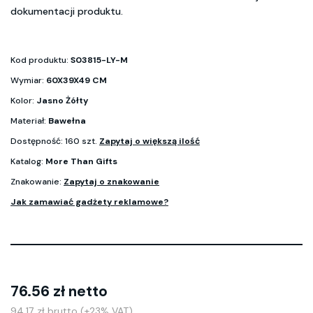
dokumentacji produktu.
Kod produktu:
S03815-LY-M
Wymiar:
60X39X49 CM
Kolor:
Jasno Żółty
Materiał:
Bawełna
Dostępność: 160 szt.
Zapytaj o większą ilość
Katalog:
More Than Gifts
Znakowanie:
Zapytaj o znakowanie
Jak zamawiać gadżety reklamowe?
76.56 zł netto
94.17 zł brutto (+23% VAT)