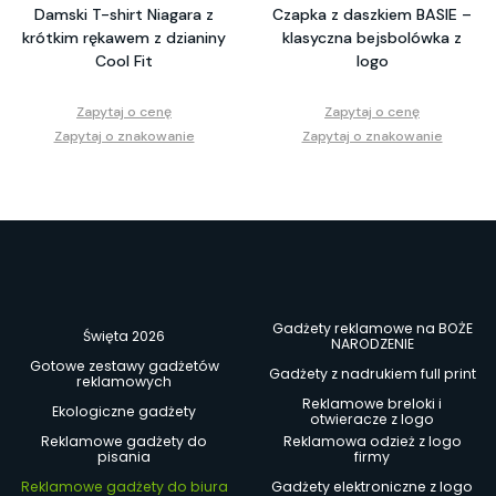
Damski T-shirt Niagara z
Czapka z daszkiem BASIE –
krótkim rękawem z dzianiny
klasyczna bejsbolówka z
Cool Fit
logo
Zapytaj o cenę
Zapytaj o cenę
Zapytaj o znakowanie
Zapytaj o znakowanie
Gadżety reklamowe na BOŻE
Święta 2026
NARODZENIE
Gotowe zestawy gadżetów
Gadżety z nadrukiem full print
reklamowych
Reklamowe breloki i
Ekologiczne gadżety
otwieracze z logo
Reklamowe gadżety do
Reklamowa odzież z logo
pisania
firmy
Reklamowe gadżety do biura
Gadżety elektroniczne z logo