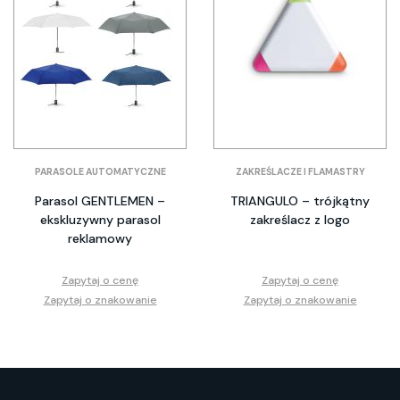
PARASOLE AUTOMATYCZNE
ZAKREŚLACZE I FLAMASTRY
Parasol GENTLEMEN –
TRIANGULO – trójkątny
ekskluzywny parasol
zakreślacz z logo
reklamowy
Zapytaj o cenę
Zapytaj o cenę
Zapytaj o znakowanie
Zapytaj o znakowanie