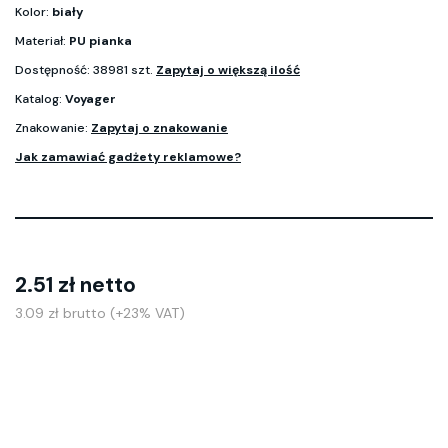
Kolor:
biały
Materiał:
PU pianka
Dostępność: 38981 szt.
Zapytaj o większą ilość
Katalog:
Voyager
Znakowanie:
Zapytaj o znakowanie
Jak zamawiać gadżety reklamowe?
2.51 zł netto
3.09 zł brutto (+23% VAT)