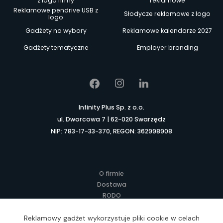
z logo firmy
reklamowe
Reklamowe pendrive USB z
Słodycze reklamowe z logo
logo
Gadżety na wybory
Reklamowe kalendarze 2027
Gadżety tematyczne
Employer branding
Infinity Plus Sp. z o.o.
ul. Dworcowa 7 | 62-020 Swarzędz
NIP: 783-17-33-370, REGON: 362998908
O firmie
Dostawa
RODO
Kontakt
Regulamin
Reklamowy gadżet wykorzystuje pliki cookie w celach