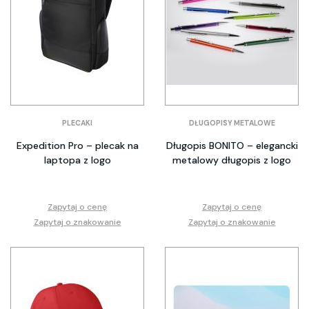
PLECAKI
DŁUGOPISY METALOWE
Expedition Pro – plecak na
Długopis BONITO – elegancki
laptopa z logo
metalowy długopis z logo
Zapytaj o cenę
Zapytaj o cenę
Zapytaj o znakowanie
Zapytaj o znakowanie