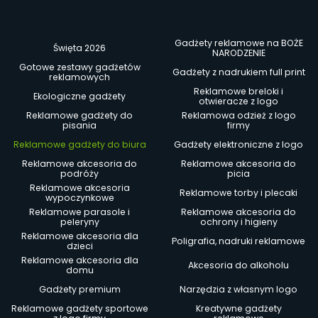
Gadżety reklamowe na BOŻE
Święta 2026
NARODZENIE
Gotowe zestawy gadżetów
Gadżety z nadrukiem full print
reklamowych
Reklamowe breloki i
Ekologiczne gadżety
otwieracze z logo
Reklamowe gadżety do
Reklamowa odzież z logo
pisania
firmy
Reklamowe gadżety do biura
Gadżety elektroniczne z logo
Reklamowe akcesoria do
Reklamowe akcesoria do
podróży
picia
Reklamowe akcesoria
Reklamowe torby i plecaki
wypoczynkowe
Reklamowe parasole i
Reklamowe akcesoria do
peleryny
ochrony i higieny
Reklamowe akcesoria dla
Poligrafia, nadruki reklamowe
dzieci
Reklamowe akcesoria dla
Akcesoria do alkoholu
domu
Gadżety premium
Narzędzia z własnym logo
Reklamowe gadżety sportowe
Kreatywne gadżety