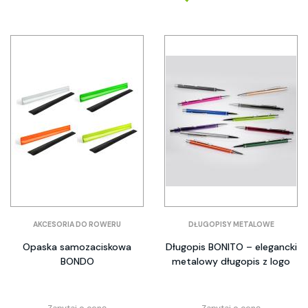
AKCESORIA DO ROWERU
DŁUGOPISY METALOWE
Opaska samozaciskowa
Długopis BONITO – elegancki
BONDO
metalowy długopis z logo
Zapytaj o cenę
Zapytaj o cenę