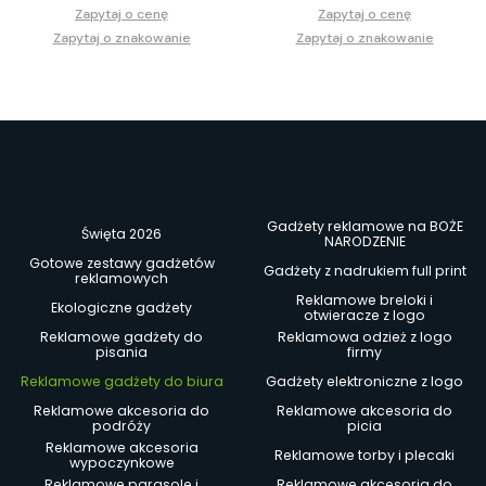
Zapytaj o cenę
Zapytaj o cenę
Zapytaj o znakowanie
Zapytaj o znakowanie
Gadżety reklamowe na BOŻE
Święta 2026
NARODZENIE
Gotowe zestawy gadżetów
Gadżety z nadrukiem full print
reklamowych
Reklamowe breloki i
Ekologiczne gadżety
otwieracze z logo
Reklamowe gadżety do
Reklamowa odzież z logo
pisania
firmy
Reklamowe gadżety do biura
Gadżety elektroniczne z logo
Reklamowe akcesoria do
Reklamowe akcesoria do
podróży
picia
Reklamowe akcesoria
Reklamowe torby i plecaki
wypoczynkowe
Reklamowe parasole i
Reklamowe akcesoria do