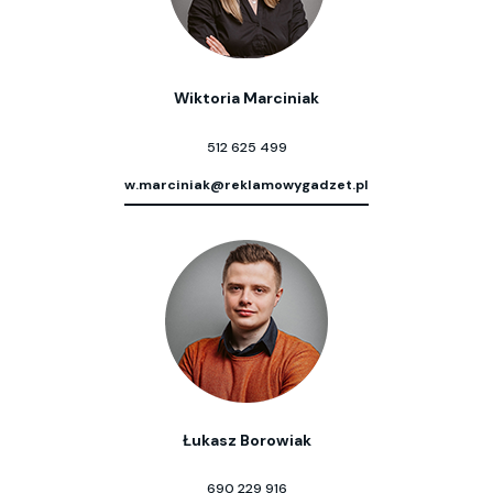
Wiktoria Marciniak
512 625 499
w.marciniak@reklamowygadzet.pl
Łukasz Borowiak
690 229 916