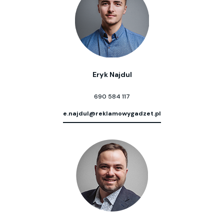
Eryk Najdul
690 584 117
e.najdul@reklamowygadzet.pl