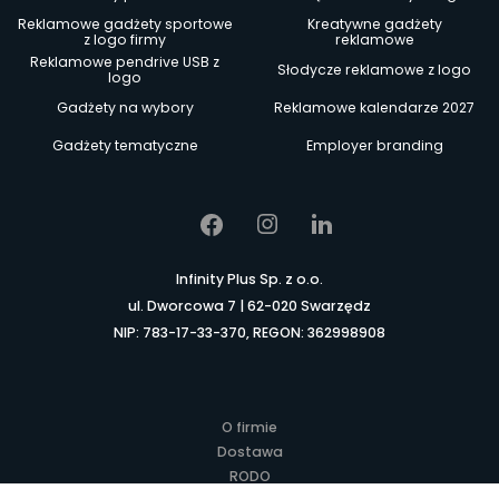
Reklamowe gadżety sportowe
Kreatywne gadżety
z logo firmy
reklamowe
Reklamowe pendrive USB z
Słodycze reklamowe z logo
logo
Gadżety na wybory
Reklamowe kalendarze 2027
Gadżety tematyczne
Employer branding
Infinity Plus Sp. z o.o.
ul. Dworcowa 7 | 62-020 Swarzędz
NIP: 783-17-33-370, REGON: 362998908
O firmie
Dostawa
RODO