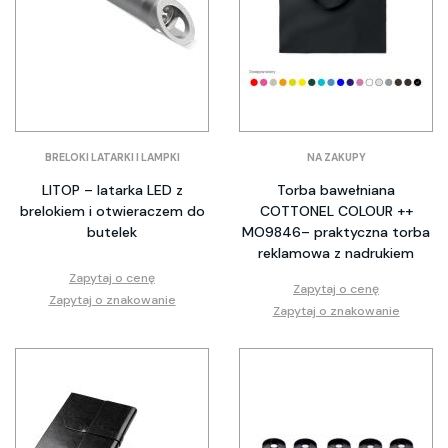
BRELOKI LATARKI I LAMPKI
NA ZAKUPY
LITOP – latarka LED z
Torba bawełniana
brelokiem i otwieraczem do
COTTONEL COLOUR ++
butelek
MO9846– praktyczna torba
reklamowa z nadrukiem
Zapytaj o cenę
Zapytaj o cenę
Zapytaj o znakowanie
Zapytaj o znakowanie