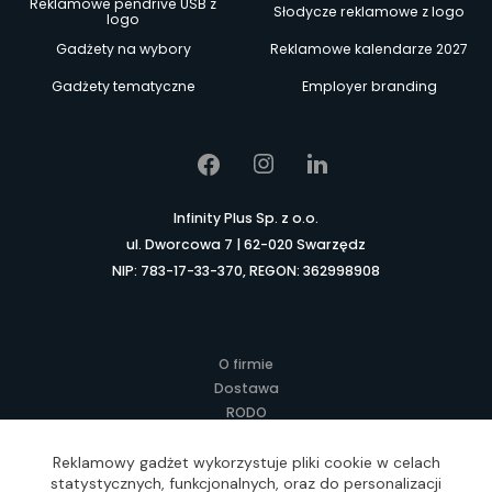
Reklamowe pendrive USB z
Słodycze reklamowe z logo
logo
Gadżety na wybory
Reklamowe kalendarze 2027
Gadżety tematyczne
Employer branding
Infinity Plus Sp. z o.o.
ul. Dworcowa 7 | 62-020 Swarzędz
NIP: 783-17-33-370, REGON: 362998908
O firmie
Dostawa
RODO
Kontakt
Regulamin
Reklamowy gadżet wykorzystuje pliki cookie w celach
statystycznych, funkcjonalnych, oraz do personalizacji
Lokalne Gadżety Reklamowe