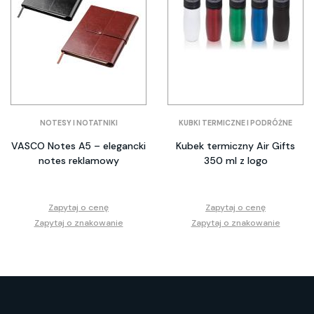
NOTESY I NOTATNIKI
KUBKI TERMICZNE I PODRÓŻNE
VASCO Notes A5 – elegancki
Kubek termiczny Air Gifts
notes reklamowy
350 ml z logo
Zapytaj o cenę
Zapytaj o cenę
Zapytaj o znakowanie
Zapytaj o znakowanie