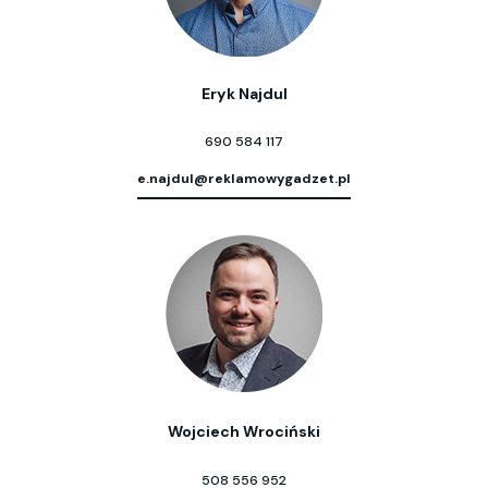
Eryk Najdul
690 584 117
e.najdul@reklamowygadzet.pl
Wojciech Wrociński
508 556 952