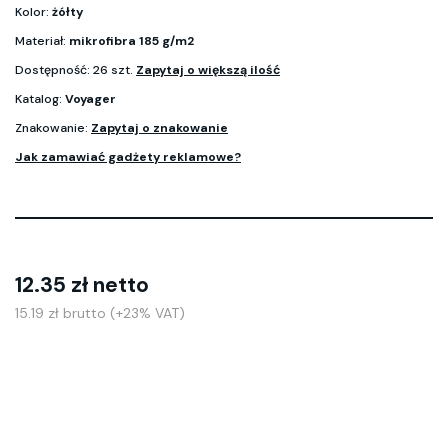
Kolor:
żółty
Materiał:
mikrofibra 185 g/m2
Dostępność: 26 szt.
Zapytaj o większą ilość
Katalog:
Voyager
Znakowanie:
Zapytaj o znakowanie
Jak zamawiać gadżety reklamowe?
12.35 zł netto
15.19 zł brutto (+23% VAT)