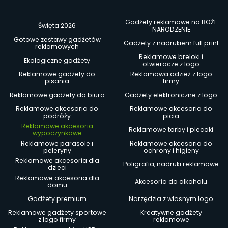
Gadżety reklamowe na BOŻE
Święta 2026
NARODZENIE
Gotowe zestawy gadżetów
Gadżety z nadrukiem full print
reklamowych
Reklamowe breloki i
Ekologiczne gadżety
otwieracze z logo
Reklamowe gadżety do
Reklamowa odzież z logo
pisania
firmy
Reklamowe gadżety do biura
Gadżety elektroniczne z logo
Reklamowe akcesoria do
Reklamowe akcesoria do
podróży
picia
Reklamowe akcesoria
Reklamowe torby i plecaki
wypoczynkowe
Reklamowe parasole i
Reklamowe akcesoria do
peleryny
ochrony i higieny
Reklamowe akcesoria dla
Poligrafia, nadruki reklamowe
dzieci
Reklamowe akcesoria dla
Akcesoria do alkoholu
domu
Gadżety premium
Narzędzia z własnym logo
Reklamowe gadżety sportowe
Kreatywne gadżety
z logo firmy
reklamowe