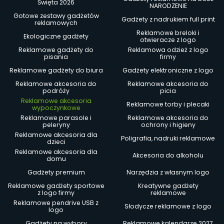
Święta 2026
NARODZENIE
Gotowe zestawy gadżetów
Gadżety z nadrukiem full print
reklamowych
Reklamowe breloki i
Ekologiczne gadżety
otwieracze z logo
Reklamowe gadżety do
Reklamowa odzież z logo
pisania
firmy
Reklamowe gadżety do biura
Gadżety elektroniczne z logo
Reklamowe akcesoria do
Reklamowe akcesoria do
podróży
picia
Reklamowe akcesoria
Reklamowe torby i plecaki
wypoczynkowe
Reklamowe parasole i
Reklamowe akcesoria do
peleryny
ochrony i higieny
Reklamowe akcesoria dla
Poligrafia, nadruki reklamowe
dzieci
Reklamowe akcesoria dla
Akcesoria do alkoholu
domu
Gadżety premium
Narzędzia z własnym logo
Reklamowe gadżety sportowe
Kreatywne gadżety
z logo firmy
reklamowe
Reklamowe pendrive USB z
Słodycze reklamowe z logo
logo
Gadżety na wybory
Reklamowe kalendarze 2027