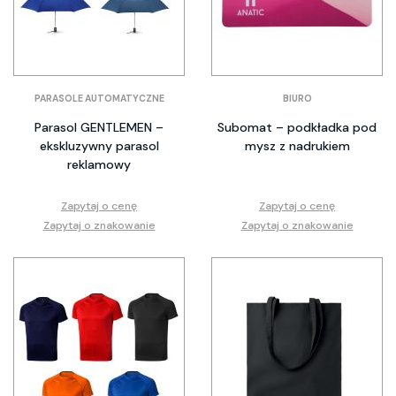
PARASOLE AUTOMATYCZNE
BIURO
Parasol GENTLEMEN –
Subomat – podkładka pod
ekskluzywny parasol
mysz z nadrukiem
reklamowy
Zapytaj o cenę
Zapytaj o cenę
Zapytaj o znakowanie
Zapytaj o znakowanie