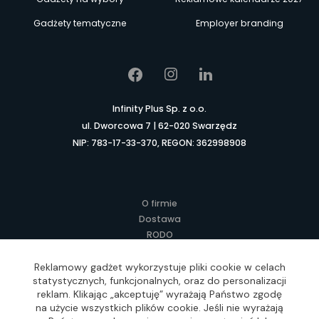
Gadżety tematyczne
Employer branding
Infinity Plus Sp. z o.o.
ul. Dworcowa 7 | 62-020 Swarzędz
NIP: 783-17-33-370, REGON: 362998908
O firmie
Dostawa
RODO
Kontakt
Regulamin
Reklamowy gadżet wykorzystuje pliki cookie w celach
statystycznych, funkcjonalnych, oraz do personalizacji
Lokalne Gadżety Reklamowe
reklam. Klikając „akceptuję” wyrażają Państwo zgodę
Jak zamawiać?
na użycie wszystkich plików cookie. Jeśli nie wyrażają
Słownik pojęć