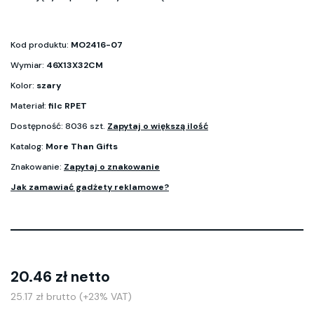
Kod produktu:
MO2416-07
Wymiar:
46X13X32CM
Kolor:
szary
Materiał:
filc RPET
Dostępność: 8036 szt.
Zapytaj o większą ilość
Katalog:
More Than Gifts
Znakowanie:
Zapytaj o znakowanie
Jak zamawiać gadżety reklamowe?
20.46 zł netto
25.17 zł brutto (+23% VAT)