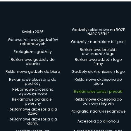
Gadżety reklamowe na BOŻE
Święta 2026
NARODZENIE
Gotowe zestawy gadżetów
Gadżety z nadrukiem full print
reklamowych
Reklamowe breloki i
Ekologiczne gadżety
otwieracze z logo
Reklamowe gadżety do
Reklamowa odzież z logo
pisania
firmy
Reklamowe gadżety do biura
Gadżety elektroniczne z logo
Reklamowe akcesoria do
Reklamowe akcesoria do
podróży
picia
Reklamowe akcesoria
Reklamowe torby i plecaki
wypoczynkowe
Reklamowe parasole i
Reklamowe akcesoria do
peleryny
ochrony i higieny
Reklamowe akcesoria dla
Poligrafia, nadruki reklamowe
dzieci
Reklamowe akcesoria dla
Akcesoria do alkoholu
domu