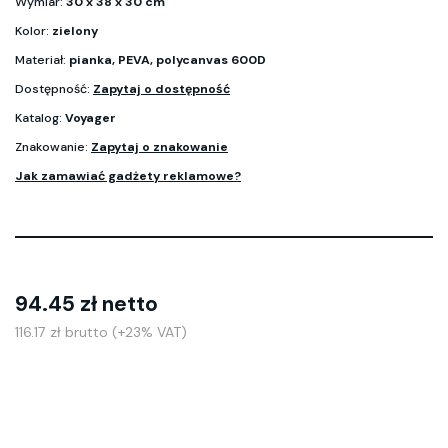
Wymiar:
30 x 38 x 30 cm
Kolor:
zielony
Materiał:
pianka, PEVA, polycanvas 600D
Dostępność:
Zapytaj o dostępność
Katalog:
Voyager
Znakowanie:
Zapytaj o znakowanie
Jak zamawiać gadżety reklamowe?
94.45 zł netto
116.17 zł brutto (+23% VAT)