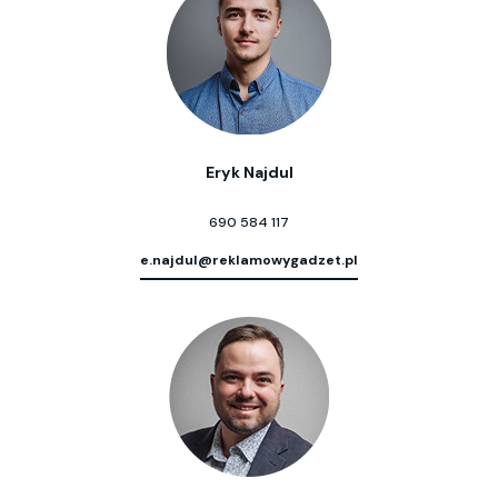
Eryk Najdul
690 584 117
e.najdul@reklamowygadzet.pl