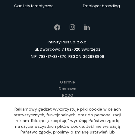
Gadżety tematyczne
Employer branding
Infinity Plus Sp. z o.o.
ul. Dworcowa 7 | 62-020 Swarzędz
NIP: 783-17-33-370, REGON: 362998908
O firmie
Dostawa
RODO
Kontakt
Regulamin
Reklamowy gadżet wykorzystuje pliki cookie w celach
statystycznych, funkcjonalnych, oraz do personalizacji
Lokalne Gadżety Reklamowe
reklam. Klikając „akceptuję” wyrażają Państwo zgodę
Jak zamawiać?
na użycie wszystkich plików cookie. Jeśli nie wyrażają
Słownik pojęć
Państwo zgody, prosimy o zmianę ustawień lub