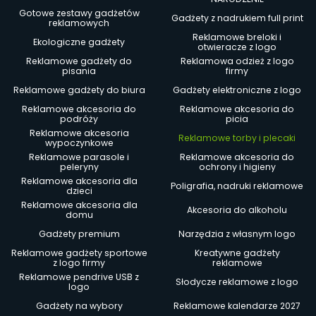
Gotowe zestawy gadżetów
Gadżety z nadrukiem full print
reklamowych
Reklamowe breloki i
Ekologiczne gadżety
otwieracze z logo
Reklamowe gadżety do
Reklamowa odzież z logo
pisania
firmy
Reklamowe gadżety do biura
Gadżety elektroniczne z logo
Reklamowe akcesoria do
Reklamowe akcesoria do
podróży
picia
Reklamowe akcesoria
Reklamowe torby i plecaki
wypoczynkowe
Reklamowe parasole i
Reklamowe akcesoria do
peleryny
ochrony i higieny
Reklamowe akcesoria dla
Poligrafia, nadruki reklamowe
dzieci
Reklamowe akcesoria dla
Akcesoria do alkoholu
domu
Gadżety premium
Narzędzia z własnym logo
Reklamowe gadżety sportowe
Kreatywne gadżety
z logo firmy
reklamowe
Reklamowe pendrive USB z
Słodycze reklamowe z logo
logo
Gadżety na wybory
Reklamowe kalendarze 2027