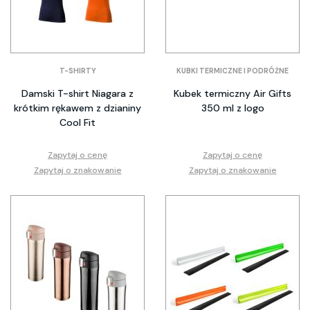
T-SHIRTY
KUBKI TERMICZNE I PODRÓŻNE
Damski T-shirt Niagara z
Kubek termiczny Air Gifts
krótkim rękawem z dzianiny
350 ml z logo
Cool Fit
Zapytaj o cenę
Zapytaj o cenę
Zapytaj o znakowanie
Zapytaj o znakowanie