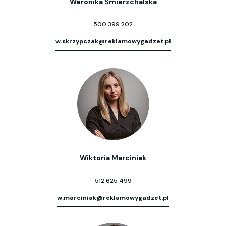
Weronika Śmierzchalska
500 399 202
w.skrzypczak@reklamowygadzet.pl
Wiktoria Marciniak
512 625 499
w.marciniak@reklamowygadzet.pl