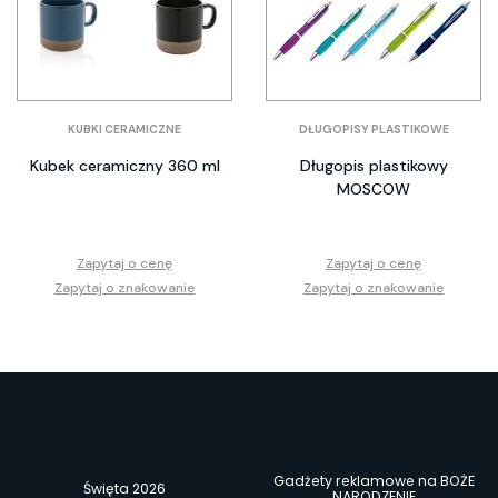
KUBKI CERAMICZNE
DŁUGOPISY PLASTIKOWE
Kubek ceramiczny 360 ml
Długopis plastikowy
MOSCOW
Zapytaj o cenę
Zapytaj o cenę
Zapytaj o znakowanie
Zapytaj o znakowanie
Gadżety reklamowe na BOŻE
Święta 2026
NARODZENIE