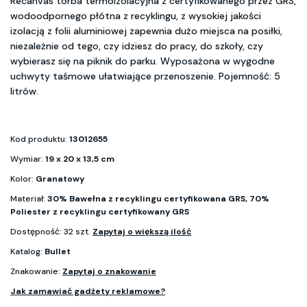
Recanvas torba termoizolacyjna z certyfikowanego przez GRS,
wodoodpornego płótna z recyklingu, z wysokiej jakości
izolacją z folii aluminiowej zapewnia dużo miejsca na posiłki,
niezależnie od tego, czy idziesz do pracy, do szkoły, czy
wybierasz się na piknik do parku. Wyposażona w wygodne
uchwyty taśmowe ułatwiające przenoszenie. Pojemność: 5
litrów.
Kod produktu:
13012655
Wymiar:
19 x 20 x 13,5 cm
Kolor:
Granatowy
Materiał:
30% Bawełna z recyklingu certyfikowana GRS, 70%
Poliester z recyklingu certyfikowany GRS
Dostępność: 32 szt.
Zapytaj o większą ilość
Katalog:
Bullet
Znakowanie:
Zapytaj o znakowanie
Jak zamawiać gadżety reklamowe?