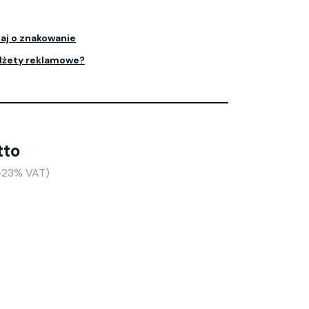
aj o znakowanie
dżety reklamowe?
tto
(+23% VAT)