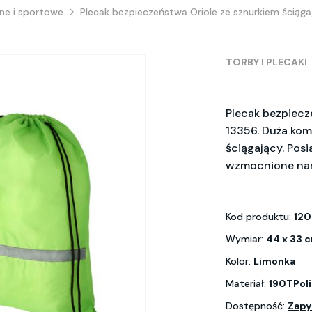
ne i sportowe
Plecak bezpieczeństwa Oriole ze sznurkiem ściąg
TORBY I PLECAKI
Plecak bezpiecz
13356. Duża kom
ściągający. Pos
wzmocnione naro
Kod produktu:
12
Wymiar:
44 x 33 
Kolor:
Limonka
Materiał:
190TPoli
Dostępność:
Zapy