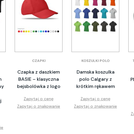
CZAPKI
KOSZULKI POLO
Czapka z daszkiem
Damska koszulka
m
BASIE – klasyczna
polo Calgary z
P
ny
bejsbolówka z logo
krótkim rękawem
Zapytaj o cenę
Zapytaj o cenę
j
Zapytaj o znakowanie
Zapytaj o znakowanie
Z
ie