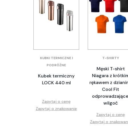
KUBKI TERMICZNE I
T-SHIRTY
PODRÓŻNE
Męski T-shirt
Niagara z krótki
Kubek termiczny
rękawem z dziani
LOCK 440 ml
Cool Fit
odprowadzające
Zapytaj o cenę
wilgoć
Zapytaj o znakowanie
Zapytaj o cenę
Zapytaj o znakowan