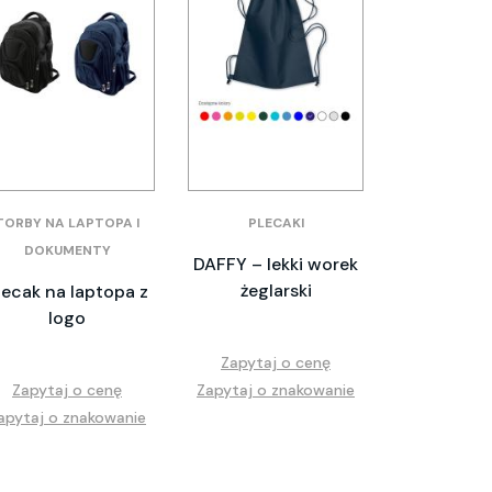
TORBY NA LAPTOPA I
PLECAKI
DOKUMENTY
DAFFY – lekki worek
żeglarski
lecak na laptopa z
logo
Zapytaj o cenę
Zapytaj o cenę
Zapytaj o znakowanie
apytaj o znakowanie