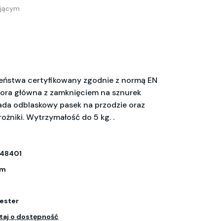
ającym
eństwa certyfikowany zgodnie z normą EN
ora główna z zamknięciem na sznurek
iada odblaskowy pasek na przodzie oraz
żniki. Wytrzymałość do 5 kg. .
048401
cm
ester
taj o dostępność