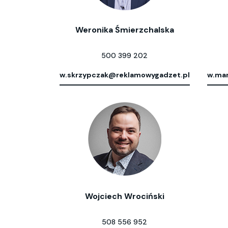
Weronika Śmierzchalska
500 399 202
w.skrzypczak@reklamowygadzet.pl
w.mar
Wojciech Wrociński
508 556 952