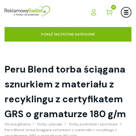
0
POKAŻ WSZYSTKIE KATEGORIE
Peru Blend torba ściągana
sznurkiem z materiału z
recyklingu z certyfikatem
GRS o gramaturze 180 g/m
Strona główna
Torby i plecaki
Torby podróżne i sportowe
Peru Blend torba ściągana sznurkiem z materiału z recyklingu z
certyfikatem GRS o gramaturze 180 g/m