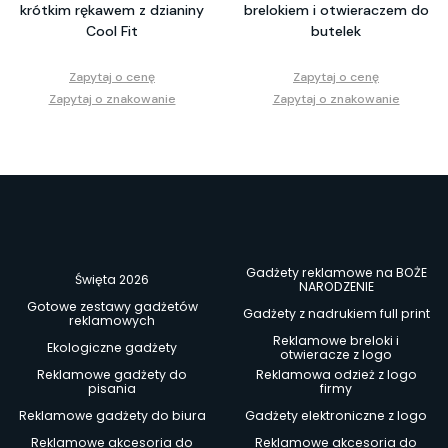
krótkim rękawem z dzianiny
brelokiem i otwieraczem do
Cool Fit
butelek
Zapytaj o cenę
Zapytaj o cenę
Zapytaj o znakowanie
Zapytaj o znakowanie
Gadżety reklamowe na BOŻE
Święta 2026
NARODZENIE
Gotowe zestawy gadżetów
Gadżety z nadrukiem full print
reklamowych
Reklamowe breloki i
Ekologiczne gadżety
otwieracze z logo
Reklamowe gadżety do
Reklamowa odzież z logo
pisania
firmy
Reklamowe gadżety do biura
Gadżety elektroniczne z logo
Reklamowe akcesoria do
Reklamowe akcesoria do