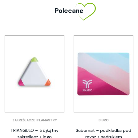
Polecane
ZAKREŚLACZE I FLAMASTRY
BIURO
TRIANGULO – trójkątny
Subomat – podkładka pod
zakreślacz z logo
mysz z nadrukiem